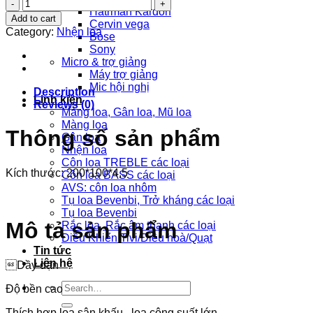
Nhện
Hatrman Kardon
Loa
Add to cart
Cervin vega
Cao
Category:
Nhện loa
Bose
Cấp
Sony
200*100*4,5
Micro & trợ giảng
quantity
Máy trợ giảng
Mic hội nghị
Description
Linh kiện
Reviews (0)
Màng loa, Gân loa, Mũ loa
Màng loa
Thông số sản phẩm
Gân loa
Nhện loa
Côn loa TREBLE các loại
Kích thước: 200*100*4,5
Côn loa BASS các loại
AVS: côn loa nhôm
Tụ loa Bevenbi, Trở kháng các loại
Tụ loa Bevenbi
Mô tả sản phẩm
Rắc loa, Rắc âm thanh các loại
Điều Khiển Tivi/Điều hoà/Quạt
Tin tức
Liên hệ
Dầy dặn
Search
Độ bền cao
for:
Thích hợp loa sân khấu , loa công suất lớn