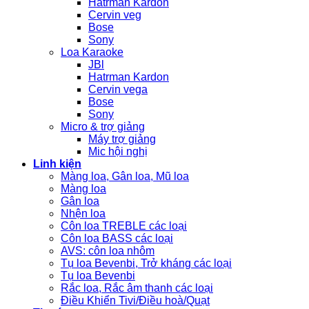
Hatrman Kardon
Cervin veg
Bose
Sony
Loa Karaoke
JBl
Hatrman Kardon
Cervin vega
Bose
Sony
Micro & trợ giảng
Máy trợ giảng
Mic hội nghị
Linh kiện
Màng loa, Gân loa, Mũ loa
Màng loa
Gân loa
Nhện loa
Côn loa TREBLE các loại
Côn loa BASS các loại
AVS: côn loa nhôm
Tụ loa Bevenbi, Trở kháng các loại
Tụ loa Bevenbi
Rắc loa, Rắc âm thanh các loại
Điều Khiển Tivi/Điều hoà/Quạt