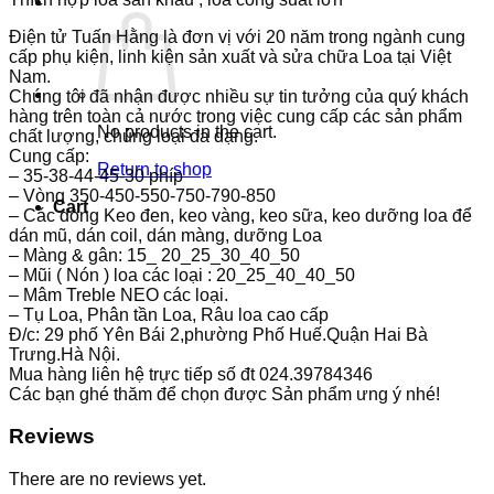
Điện tử Tuấn Hằng là đơn vị với 20 năm trong ngành cung
cấp phụ kiện, linh kiện sản xuất và sửa chữa Loa tại Việt
Nam.
Chúng tôi đã nhận được nhiều sự tin tưởng của quý khách
hàng trên toàn cả nước trong việc cung cấp các sản phẩm
No products in the cart.
chất lượng, chủng loại đa dạng.
Cung cấp:
Return to shop
– 35-38-44-45-30 phíp
– Vòng 350-450-550-750-790-850
Cart
– Các dòng Keo đen, keo vàng, keo sữa, keo dưỡng loa để
dán mũ, dán coil, dán màng, dưỡng Loa
– Màng & gân: 15_ 20_25_30_40_50
– Mũi ( Nón ) loa các loại : 20_25_40_40_50
– Mâm Treble NEO các loại.
– Tụ Loa, Phân tần Loa, Râu loa cao cấp
Đ/c: 29 phố Yên Bái 2,phường Phố Huế.Quận Hai Bà
Trưng.Hà Nội.
Mua hàng liên hệ trực tiếp số đt 024.39784346
Các bạn ghé thăm để chọn được Sản phẩm ưng ý nhé!
Reviews
There are no reviews yet.