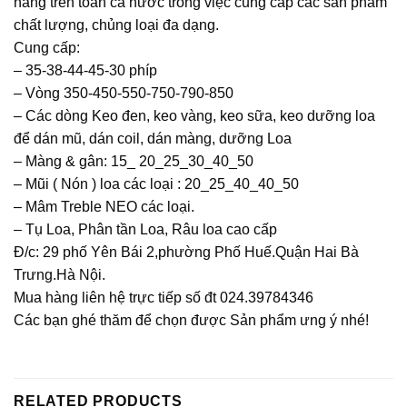
hàng trên toàn cả nước trong việc cung cấp các sản phẩm
chất lượng, chủng loại đa dạng.
Cung cấp:
– 35-38-44-45-30 phíp
– Vòng 350-450-550-750-790-850
– Các dòng Keo đen, keo vàng, keo sữa, keo dưỡng loa
để dán mũ, dán coil, dán màng, dưỡng Loa
– Màng & gân: 15_ 20_25_30_40_50
– Mũi ( Nón ) loa các loại : 20_25_40_40_50
– Mâm Treble NEO các loại.
– Tụ Loa, Phân tần Loa, Râu loa cao cấp
Đ/c: 29 phố Yên Bái 2,phường Phố Huế.Quận Hai Bà
Trưng.Hà Nội.
Mua hàng liên hệ trực tiếp số đt 024.39784346
Các bạn ghé thăm để chọn được Sản phẩm ưng ý nhé!
RELATED PRODUCTS