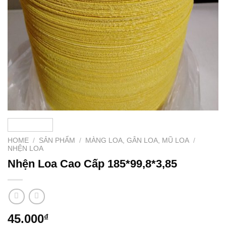
HOME
/
SẢN PHẨM
/
MÀNG LOA, GÂN LOA, MŨ LOA
/
NHỆN LOA
Nhện Loa Cao Cấp 185*99,8*3,85
45.000
₫