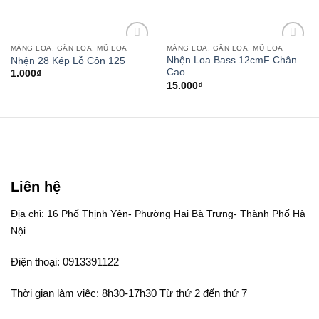
MÀNG LOA, GÂN LOA, MŨ LOA
MÀNG LOA, GÂN LOA, MŨ LOA
Add to
Add to
Nhện Loa Bass 12cmF Chân
Nhện 28 Kép Lỗ Côn 125
wishlist
wishlist
Cao
1.000
₫
15.000
₫
Liên hệ
Địa chỉ: 16 Phố Thịnh Yên- Phường Hai Bà Trưng- Thành Phố Hà
Nội.
Điện thoại: 0913391122
Thời gian làm việc: 8h30-17h30 Từ thứ 2 đến thứ 7