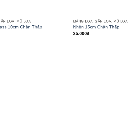
GÂN LOA, MŨ LOA
MÀNG LOA, GÂN LOA, MŨ LOA
Add to
ass 10cm Chân Thấp
Nhện 15cm Chân Thấp
wishlist
25.000
₫