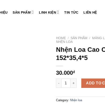
THIỆU
SẢN PHẨM
LINH KIỆN
TIN TỨC
LIÊN HỆ
HOME
/
SẢN PHẨM
/
MÀNG L
NHỆN LOA
Nhện Loa Cao 
Add to
wishlist
152*35,4*5
30.000
₫
Nhện Loa Cao Cấp 152*35,4*5 
ADD TO 
Category:
Nhện loa