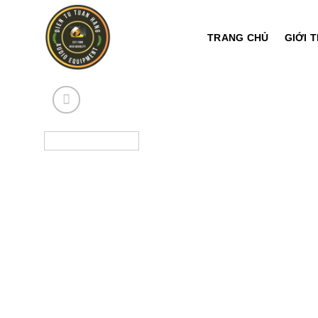
Chuyển
đến
TRANG CHỦ
GIỚI 
nội
dung