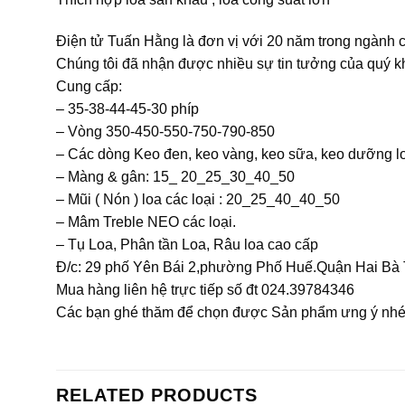
Điện tử Tuấn Hằng là đơn vị với 20 năm trong ngành c
Chúng tôi đã nhận được nhiều sự tin tưởng của quý k
Cung cấp:
– 35-38-44-45-30 phíp
– Vòng 350-450-550-750-790-850
– Các dòng Keo đen, keo vàng, keo sữa, keo dưỡng l
– Màng & gân: 15_ 20_25_30_40_50
– Mũi ( Nón ) loa các loại : 20_25_40_40_50
– Mâm Treble NEO các loại.
– Tụ Loa, Phân tần Loa, Râu loa cao cấp
Đ/c: 29 phố Yên Bái 2,phường Phố Huế.Quận Hai Bà 
Mua hàng liên hệ trực tiếp số đt 024.39784346
Các bạn ghé thăm để chọn được Sản phẩm ưng ý nhé
RELATED PRODUCTS