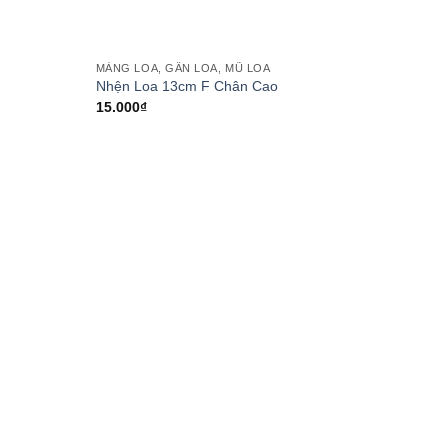
MÀNG LOA, GÂN LOA, MŨ LOA
Add to
Add to
Nhện Loa 13cm F Chân Cao
wishlist
wishlist
15.000
₫
MÀNG L
Nhện 