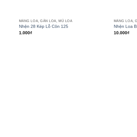
MÀNG LOA, GÂN LOA, MŨ LOA
MÀNG LOA, 
Add to
Nhện 28 Kép Lỗ Côn 125
Nhện Loa B
wishlist
1.000
₫
10.000
₫