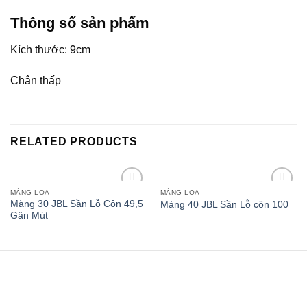
Thông số sản phẩm
Kích thước: 9cm
Chân thấp
RELATED PRODUCTS
MÀNG LOA
MÀNG LOA
Add to
Add to
Màng 30 JBL Sần Lỗ Côn 49,5
Màng 40 JBL Sần Lỗ côn 100
wishlist
wishlist
Gân Mút