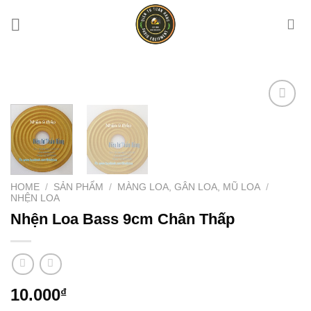
Chuyển
đến
nội
dung
Add to
wishlist
HOME
/
SẢN PHẨM
/
MÀNG LOA, GÂN LOA, MŨ LOA
/
NHỆN LOA
Nhện Loa Bass 9cm Chân Thấp
10.000
₫