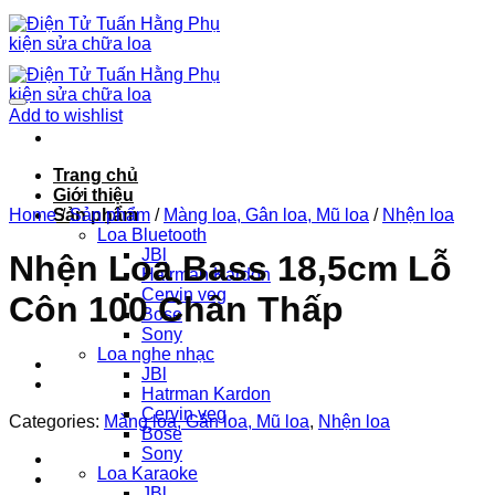
Chuyển
đến
nội
dung
Add to wishlist
Trang chủ
Giới thiệu
Home
Sản phẩm
/
Sản phẩm
/
Màng loa, Gân loa, Mũ loa
/
Nhện loa
Loa Bluetooth
JBl
Nhện Loa Bass 18,5cm Lỗ
Hatrman Kardon
Cervin veg
Côn 100 Chân Thấp
Bose
Sony
Loa nghe nhạc
JBl
Hatrman Kardon
Cervin veg
Categories:
Màng loa, Gân loa, Mũ loa
,
Nhện loa
Bose
Sony
Loa Karaoke
JBl