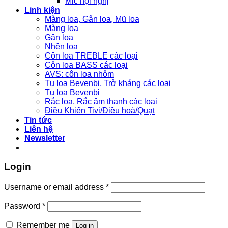
Mic hội nghị
Linh kiện
Màng loa, Gân loa, Mũ loa
Màng loa
Gân loa
Nhện loa
Côn loa TREBLE các loại
Côn loa BASS các loại
AVS: côn loa nhôm
Tụ loa Bevenbi, Trở kháng các loại
Tụ loa Bevenbi
Rắc loa, Rắc âm thanh các loại
Điều Khiển Tivi/Điều hoà/Quạt
Tin tức
Liên hệ
Newsletter
Login
Username or email address
*
Password
*
Remember me
Log in