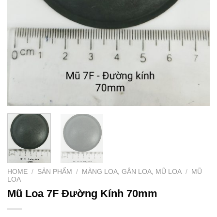
HOME
/
SẢN PHẨM
/
MÀNG LOA, GÂN LOA, MŨ LOA
/
MŨ
LOA
Mũ Loa 7F Đường Kính 70mm