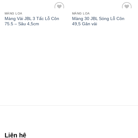
MÀNG LOA
MÀNG LOA
Add to
Add to
Màng Vải JBL 3 Tấc Lỗ Côn
Màng 30 JBL Sóng Lỗ Côn
wishlist
wishlist
75.5 – Sâu 4,5cm
49,5 Gân vải
Liên hệ