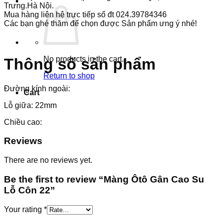
Trưng.Hà Nội.
Mua hàng liên hệ trực tiếp số đt 024.39784346
Các bạn ghé thăm để chọn được Sản phẩm ưng ý nhé!
No products in the cart.
Thông số sản phẩm
Return to shop
Đường kính ngoài:
Cart
Lỗ giữa: 22mm
Chiều cao:
Reviews
There are no reviews yet.
Be the first to review “Màng Ôtô Gân Cao Su
Lỗ Côn 22”
Your rating
*