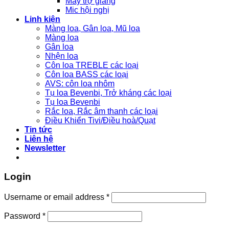
Máy trợ giảng
Mic hội nghị
Linh kiện
Màng loa, Gân loa, Mũ loa
Màng loa
Gân loa
Nhện loa
Côn loa TREBLE các loại
Côn loa BASS các loại
AVS: côn loa nhôm
Tụ loa Bevenbi, Trở kháng các loại
Tụ loa Bevenbi
Rắc loa, Rắc âm thanh các loại
Điều Khiển Tivi/Điều hoà/Quạt
Tin tức
Liên hệ
Newsletter
Login
Username or email address
*
Password
*