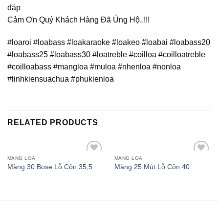
đáp
Cảm Ơn Quý Khách Hàng Đã Ủng Hộ..!!!
#loaroi #loabass #loakaraoke #loakeo #loabai #loabass20
#loabass25 #loabass30 #loatreble #coilloa #coilloatreble
#coilloabass #mangloa #muloa #nhenloa #nonloa
#linhkiensuachua #phukienloa
RELATED PRODUCTS
MÀNG LOA
MÀNG LOA
Add to
Add to
Màng 30 Bose Lỗ Côn 35,5
Màng 25 Mút Lỗ Côn 40
wishlist
wishlist