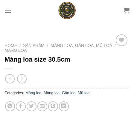
Chuyển
đến
nội
dung
HOME
/
SẢN PHẨM
/
MÀNG LOA, GÂN LOA, MŨ LOA
/
MÀNG LOA
Add to
wishlist
Màng loa size 30.5cm
Categories:
Màng loa
,
Màng loa, Gân loa, Mũ loa