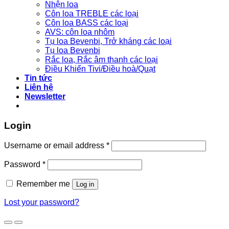
Nhện loa
Côn loa TREBLE các loại
Côn loa BASS các loại
AVS: côn loa nhôm
Tụ loa Bevenbi, Trở kháng các loại
Tụ loa Bevenbi
Rắc loa, Rắc âm thanh các loại
Điều Khiển Tivi/Điều hoà/Quạt
Tin tức
Liên hệ
Newsletter
Login
Username or email address
*
Password
*
Remember me
Log in
Lost your password?