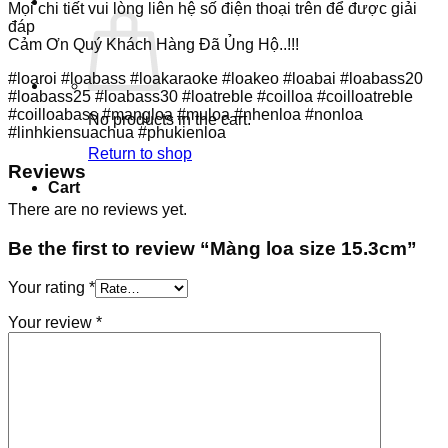
Mọi chi tiết vui lòng liên hệ số điện thoại trên để được giải
đáp
Cảm Ơn Quý Khách Hàng Đã Ủng Hộ..!!!
#loaroi #loabass #loakaraoke #loakeo #loabai #loabass20
#loabass25 #loabass30 #loatreble #coilloa #coilloatreble
#coilloabass #mangloa #muloa #nhenloa #nonloa
No products in the cart.
#linhkiensuachua #phukienloa
Return to shop
Reviews
Cart
There are no reviews yet.
Be the first to review “Màng loa size 15.3cm”
Your rating
*
Your review
*