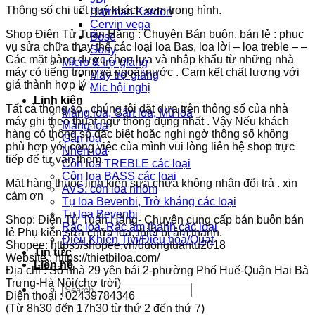
Thông số chi tiết quý khách xem trong hình.
Hatrman Kardon
Cervin vega
Shop Điện Tử Tuấn Hằng : Chuyên Bán buôn, bán lẻ : phục
Bose
vụ sửa chữa thay thế các loại loa Bas, loa lời – loa treble – –
Sony
Các mặt hàng được chọn lựa và nhập khẩu từ những nhà
Micro & trợ giảng
máy có tiếng trong và ngoài nước . Cam kết chất lượng với
Máy trợ giảng
giá thành hợp lý .
Mic hội nghị
Linh kiện
Tất cả thông số , chúng tôi đặt dựa trên thông số của nhà
Màng loa, Gân loa, Mũ loa
máy ghi theo thuật ngữ thông dụng nhất . Vậy Nếu khách
Màng loa
hàng có thông số đặc biệt hoặc nghi ngờ thông số không
Gân loa
phù hợp với công việc của mình vui lòng liên hệ shop trực
Nhện loa
tiếp để tư vấn thêm.
Côn loa TREBLE các loại
Côn loa BASS các loại
Mặt hàng thuộc linh kiện sửa chữa không nhận đổi trả . xin
AVS: côn loa nhôm
cảm ơn
Tụ loa Bevenbi, Trở kháng các loại
Tụ loa Bevenbi
Shop: Điện Tử Tuấn Hằng- Chuyên cung cấp bán buôn bán
Rắc loa, Rắc âm thanh các loại
lẻ Phụ kiện sửa chữa loa, thiết bị âm thanh.
Điều Khiển Tivi/Điều hoà/Quạt
Shopee: https://shopee.vn/duongtuantu2018
Tin tức
Website : https://thietbiloa.com/
Liên hệ
Địa chỉ : Số nhà 29 yên bái 2-phường Phố Huế-Quận Hai Bà
Trưng-Hà Nội(chợ trời)
Search
Điện thoại : 02439784346
for:
(Từ 8h30 đến 17h30 từ thứ 2 đến thứ 7)