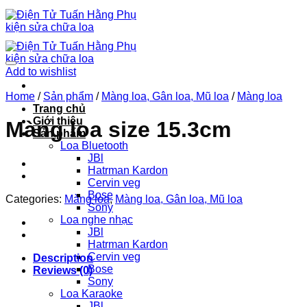
Chuyển
đến
nội
dung
Add to wishlist
Home
/
Sản phẩm
/
Màng loa, Gân loa, Mũ loa
/
Màng loa
Trang chủ
Giới thiệu
Màng loa size 15.3cm
Sản phẩm
Loa Bluetooth
JBl
Hatrman Kardon
Cervin veg
Bose
Categories:
Màng loa
,
Màng loa, Gân loa, Mũ loa
Sony
Loa nghe nhạc
JBl
Hatrman Kardon
Cervin veg
Description
Bose
Reviews (0)
Sony
Loa Karaoke
JBl