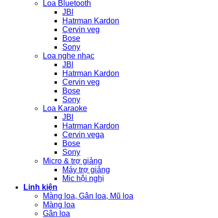
Loa Bluetooth
JBl
Hatrman Kardon
Cervin veg
Bose
Sony
Loa nghe nhạc
JBl
Hatrman Kardon
Cervin veg
Bose
Sony
Loa Karaoke
JBl
Hatrman Kardon
Cervin vega
Bose
Sony
Micro & trợ giảng
Máy trợ giảng
Mic hội nghị
Linh kiện
Màng loa, Gân loa, Mũ loa
Màng loa
Gân loa