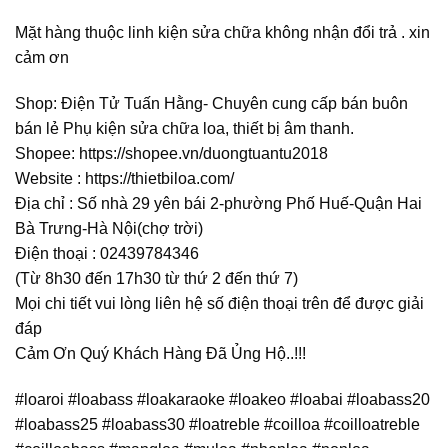
Mặt hàng thuộc linh kiện sửa chữa không nhận đổi trả . xin
cảm ơn
Shop: Điện Tử Tuấn Hằng- Chuyên cung cấp bán buôn
bán lẻ Phụ kiện sửa chữa loa, thiết bị âm thanh.
Shopee: https://shopee.vn/duongtuantu2018
Website : https://thietbiloa.com/
Địa chỉ : Số nhà 29 yên bái 2-phường Phố Huế-Quận Hai
Bà Trưng-Hà Nội(chợ trời)
Điện thoại : 02439784346
(Từ 8h30 đến 17h30 từ thứ 2 đến thứ 7)
Mọi chi tiết vui lòng liên hệ số điện thoại trên để được giải
đáp
Cảm Ơn Quý Khách Hàng Đã Ủng Hộ..!!!
#loaroi #loabass #loakaraoke #loakeo #loabai #loabass20
#loabass25 #loabass30 #loatreble #coilloa #coilloatreble