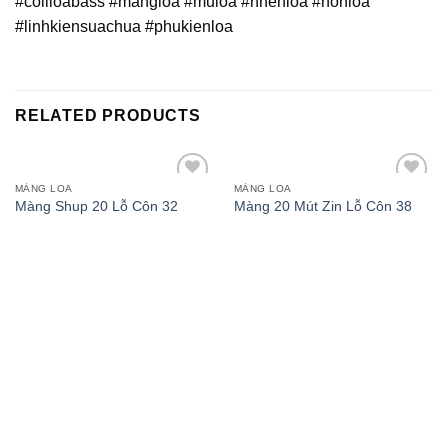
#coilloabass #mangloa #muloa #nhenloa #nonloa
#linhkiensuachua #phukienloa
RELATED PRODUCTS
MÀNG LOA
MÀNG LOA
Add to
Add to
Màng Shup 20 Lỗ Côn 32
Màng 20 Mút Zin Lỗ Côn 38
wishlist
wishlist