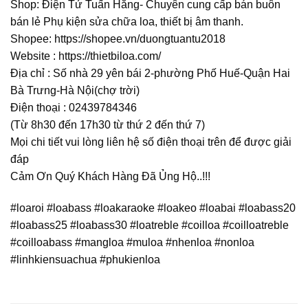
Shop: Điện Tử Tuấn Hằng- Chuyên cung cấp bán buôn
bán lẻ Phụ kiện sửa chữa loa, thiết bị âm thanh.
Shopee: https://shopee.vn/duongtuantu2018
Website : https://thietbiloa.com/
Địa chỉ : Số nhà 29 yên bái 2-phường Phố Huế-Quận Hai
Bà Trưng-Hà Nội(chợ trời)
Điện thoại : 02439784346
(Từ 8h30 đến 17h30 từ thứ 2 đến thứ 7)
Mọi chi tiết vui lòng liên hệ số điện thoại trên để được giải
đáp
Cảm Ơn Quý Khách Hàng Đã Ủng Hộ..!!!
#loaroi #loabass #loakaraoke #loakeo #loabai #loabass20
#loabass25 #loabass30 #loatreble #coilloa #coilloatreble
#coilloabass #mangloa #muloa #nhenloa #nonloa
#linhkiensuachua #phukienloa