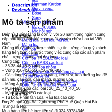
Hatrman Kardon
Description
Cervin vega
Reviews (0)
Bose
Sony
Mô tả sản phẩm
Micro & trợ giảng
Máy trợ giảng
Mic hội nghị
Điện tử Tuấn Hằng là đơn vị với 20 năm trong ngành cung
Linh kiện
cấp phụ kiện, linh kiện sản xuất và sửa chữa Loa tại Việt
Màng loa, Gân loa, Mũ loa
Nam.
Màng loa
Chúng tôi đã nhận được nhiều sự tin tưởng của quý khách
Gân loa
hàng trên toàn cả nước trong việc cung cấp các sản phẩm
Nhện loa
chất lượng, chủng loại đa dạng.
Côn loa TREBLE các loại
Cung cấp:
Côn loa BASS các loại
– 35-38-44-45-30 phíp
AVS: côn loa nhôm
– Vòng 350-450-550-750-790-850
Tụ loa Bevenbi, Trở kháng các loại
– Các dòng Keo đen, keo vàng, keo sữa, keo dưỡng loa để
Tụ loa Bevenbi
dán mũ, dán coil, dán màng, dưỡng Loa
Rắc loa, Rắc âm thanh các loại
– Màng & gân: 15_ 20_25_30_40_50
Điều Khiển Tivi/Điều hoà/Quạt
– Mũi ( Nón ) loa các loại : 20_25_40_40_50
Tin tức
– Mâm Treble NEO các loại.
Liên hệ
– Tụ Loa, Phân tần Loa, Râu loa cao cấp
Đ/c: 29 phố Yên Bái 2,phường Phố Huế.Quận Hai Bà
Search
Trưng.Hà Nội.
for:
Mua hàng liên hệ trực tiếp số đt 024.39784346