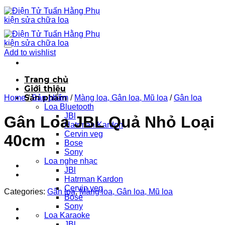
Chuyển
đến
nội
dung
Add to wishlist
Trang chủ
Giới thiệu
Sản phẩm
Home
/
Sản phẩm
/
Màng loa, Gân loa, Mũ loa
/
Gân loa
Loa Bluetooth
JBl
Gân Loa JBL Quả Nhỏ Loại
Hatrman Kardon
Cervin veg
40cm
Bose
Sony
Loa nghe nhạc
JBl
Hatrman Kardon
Cervin veg
Categories:
Gân loa
,
Màng loa, Gân loa, Mũ loa
Bose
Sony
Loa Karaoke
JBl