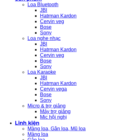
Loa Bluetooth
JBl
Hatrman Kardon
Cervin veg
Bose
Sony
Loa nghe nhạc
JBl
Hatrman Kardon
Cervin veg
Bose
Sony
Loa Karaoke
JBl
Hatrman Kardon
Cervin vega
Bose
Sony
Micro & trợ giảng
Máy trợ giảng
Mic hội nghị
Linh kiện
Màng loa, Gân loa, Mũ loa
Màng loa
Gân loa