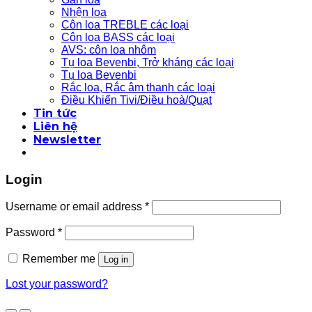
Nhện loa
Côn loa TREBLE các loại
Côn loa BASS các loại
AVS: côn loa nhôm
Tụ loa Bevenbi, Trở kháng các loại
Tụ loa Bevenbi
Rắc loa, Rắc âm thanh các loại
Điều Khiển Tivi/Điều hoà/Quạt
Tin tức
Liên hệ
Newsletter
Login
Username or email address
*
Password
*
Remember me
Log in
Lost your password?