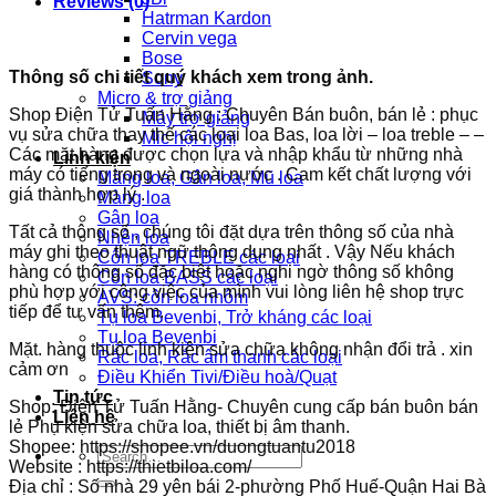
Reviews (0)
Hatrman Kardon
Cervin vega
Bose
Thông số chi tiết quý khách xem trong ảnh.
Sony
Micro & trợ giảng
Shop Điện Tử Tuấn Hằng : Chuyên Bán buôn, bán lẻ : phục
Máy trợ giảng
vụ sửa chữa thay thế các loại loa Bas, loa lời – loa treble – –
Mic hội nghị
Các mặt hàng được chọn lựa và nhập khẩu từ những nhà
Linh kiện
máy có tiếng trong và ngoài nước . Cam kết chất lượng với
Màng loa, Gân loa, Mũ loa
giá thành hợp lý .
Màng loa
Gân loa
Tất cả thông số , chúng tôi đặt dựa trên thông số của nhà
Nhện loa
máy ghi theo thuật ngữ thông dụng nhất . Vậy Nếu khách
Côn loa TREBLE các loại
hàng có thông số đặc biệt hoặc nghi ngờ thông số không
Côn loa BASS các loại
phù hợp với công việc của mình vui lòng liên hệ shop trực
AVS: côn loa nhôm
tiếp để tư vấn thêm.
Tụ loa Bevenbi, Trở kháng các loại
Tụ loa Bevenbi
Mặt. hàng thuộc linh kiện sửa chữa không nhận đổi trả . xin
Rắc loa, Rắc âm thanh các loại
cảm ơn
Điều Khiển Tivi/Điều hoà/Quạt
Tin tức
Shop: Điện Tử Tuấn Hằng- Chuyên cung cấp bán buôn bán
Liên hệ
lẻ Phụ kiện sửa chữa loa, thiết bị âm thanh.
Shopee: https://shopee.vn/duongtuantu2018
Search
Website : https://thietbiloa.com/
for:
Địa chỉ : Số nhà 29 yên bái 2-phường Phố Huế-Quận Hai Bà