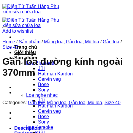
Chuyển
đến
nội
dung
Add to wishlist
Home
/
Sản phẩm
/
Màng loa, Gân loa, Mũ loa
/
Gân loa
/
Size 40
Trang chủ
Giới thiệu
Sản phẩm
Gân loa đường kính ngoài
Loa Bluetooth
JBl
370mm
Hatrman Kardon
Cervin veg
Bose
Sony
Loa nghe nhạc
JBl
Categories:
Gân loa
,
Màng loa, Gân loa, Mũ loa
,
Size 40
Hatrman Kardon
Cervin veg
Bose
Sony
Loa Karaoke
Description
JBl