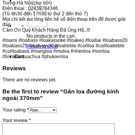
Trưng-Hà Nội(chợ trời)
Điện thoại : 02439784346
(Từ 8h30 đến 17h30 từ thứ 2 đến thứ 7)
Mọi chi tiết vui lòng liên hệ số điện thoại trên để được giải
đáp
Cảm Ơn Quý Khách Hàng Đã Ủng Hộ..!!!
No products in the cart.
#loaroi #loabass #loakaraoke #loakeo #loabai #loabass20
#loabass25 #loabass30 #loatreble #coilloa #coilloatreble
Return to shop
#coilloabass #mangloa #muloa #nhenloa #nonloa
#linhkiensuachua #phukienloa
Cart
Reviews
There are no reviews yet.
Be the first to review “Gân loa đường kính
ngoài 370mm”
Your rating
*
Your review
*