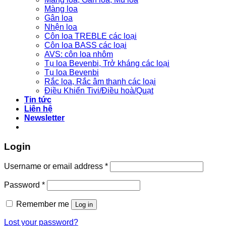
Màng loa
Gân loa
Nhện loa
Côn loa TREBLE các loại
Côn loa BASS các loại
AVS: côn loa nhôm
Tụ loa Bevenbi, Trở kháng các loại
Tụ loa Bevenbi
Rắc loa, Rắc âm thanh các loại
Điều Khiển Tivi/Điều hoà/Quạt
Tin tức
Liên hệ
Newsletter
Login
Username or email address
*
Password
*
Remember me
Log in
Lost your password?