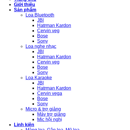
Giới thiệu
Sản phẩm
Loa Bluetooth
JBl
Hatrman Kardon
Cervin veg
Bose
Sony
Loa nghe nhạc
JBl
Hatrman Kardon
Cervin veg
Bose
Sony
Loa Karaoke
JBl
Hatrman Kardon
Cervin vega
Bose
Sony
Micro & trợ giảng
Máy trợ giảng
Mic hội nghị
Linh kiện
Màng loa, Gân loa, Mũ loa