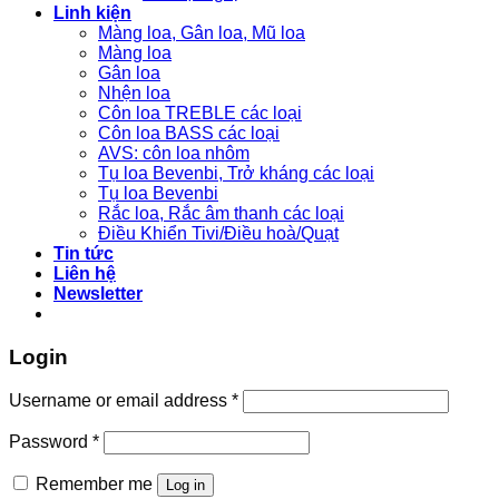
Linh kiện
Màng loa, Gân loa, Mũ loa
Màng loa
Gân loa
Nhện loa
Côn loa TREBLE các loại
Côn loa BASS các loại
AVS: côn loa nhôm
Tụ loa Bevenbi, Trở kháng các loại
Tụ loa Bevenbi
Rắc loa, Rắc âm thanh các loại
Điều Khiển Tivi/Điều hoà/Quạt
Tin tức
Liên hệ
Newsletter
Login
Username or email address
*
Password
*
Remember me
Log in