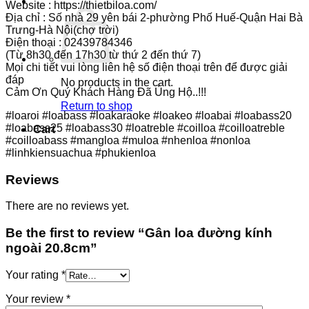
Website : https://thietbiloa.com/
Địa chỉ : Số nhà 29 yên bái 2-phường Phố Huế-Quận Hai Bà
Trưng-Hà Nội(chợ trời)
Điện thoại : 02439784346
(Từ 8h30 đến 17h30 từ thứ 2 đến thứ 7)
Mọi chi tiết vui lòng liên hệ số điện thoại trên để được giải
đáp
No products in the cart.
Cảm Ơn Quý Khách Hàng Đã Ủng Hộ..!!!
Return to shop
#loaroi #loabass #loakaraoke #loakeo #loabai #loabass20
#loabass25 #loabass30 #loatreble #coilloa #coilloatreble
Cart
#coilloabass #mangloa #muloa #nhenloa #nonloa
#linhkiensuachua #phukienloa
Reviews
There are no reviews yet.
Be the first to review “Gân loa đường kính
ngoài 20.8cm”
Your rating
*
Your review
*