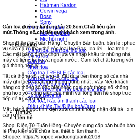
Hatrman Kardon
Cervin vega
Bose
Sony
Gân loa đường kính ngoài 20.8cm.Chất liệu gân
Micro & trợ giảng
mút.Thông số chi tiết quý khách xem trong ảnh.
Máy trợ giảng
Mic hội nghị
Shop Điện Tử Tuấn Hằng : Chuyên Bán buôn, bán lẻ : phục
Linh kiện
vụ sửa chữa thay thế các loại loa Bas, loa lời – loa treble – –
Màng loa, Gân loa, Mũ loa
Các mặt hàng được chọn lựa và nhập khẩu từ những nhà
Màng loa
máy có tiếng trong và ngoài nước . Cam kết chất lượng với
Gân loa
giá thành hợp lý .
Nhện loa
Côn loa TREBLE các loại
Tất cả thông số , chúng tôi đặt dựa trên thông số của nhà
Côn loa BASS các loại
máy ghi theo thuật ngữ thông dụng nhất . Vậy Nếu khách
AVS: côn loa nhôm
hàng có thông số đặc biệt hoặc nghi ngờ thông số không
Tụ loa Bevenbi, Trở kháng các loại
phù hợp với công việc của mình vui lòng liên hệ shop trực
Tụ loa Bevenbi
tiếp để tư vấn thêm.
Rắc loa, Rắc âm thanh các loại
Điều Khiển Tivi/Điều hoà/Quạt
Mặt. hàng thuộc linh kiện sửa chữa không nhận đổi trả . xin
Tin tức
cảm ơn
Liên hệ
Shop: Điện Tử Tuấn Hằng- Chuyên cung cấp bán buôn bán
Search
lẻ Phụ kiện sửa chữa loa, thiết bị âm thanh.
for:
Shopee: https://shopee.vn/duongtuantu2018