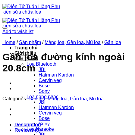
Chuyển
đến
nội
dung
Add to wishlist
Home
/
Sản phẩm
/
Màng loa, Gân loa, Mũ loa
/
Gân loa
Trang chủ
Giới thiệu
Gân loa đường kính ngoài
Sản phẩm
Loa Bluetooth
20.8cm
JBl
Hatrman Kardon
Cervin veg
Bose
Sony
Loa nghe nhạc
Categories:
Gân loa
,
Màng loa, Gân loa, Mũ loa
JBl
Hatrman Kardon
Cervin veg
Bose
Sony
Description
Loa Karaoke
Reviews (0)
JBl