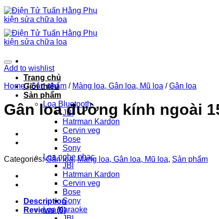
Chuyển
đến
nội
dung
Add to wishlist
Trang chủ
Home
/
Sản phẩm
/
Màng loa, Gân loa, Mũ loa
/
Gân loa
Giới thiệu
Sản phẩm
Loa Bluetooth
Gân loa đường kính ngoài 
JBl
Hatrman Kardon
Cervin veg
Bose
Sony
Loa nghe nhạc
Categories:
Gân loa
,
Màng loa, Gân loa, Mũ loa
,
Sản phẩm
JBl
Hatrman Kardon
Cervin veg
Bose
Sony
Description
Loa Karaoke
Reviews (0)
JBl