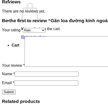
Reviews
There are no reviews yet.
Be the first to review “Gân loa đường kính ngo
No products in the cart.
Your rating
*
Return to shop
Cart
Your review
*
Name
*
Email
*
Related products