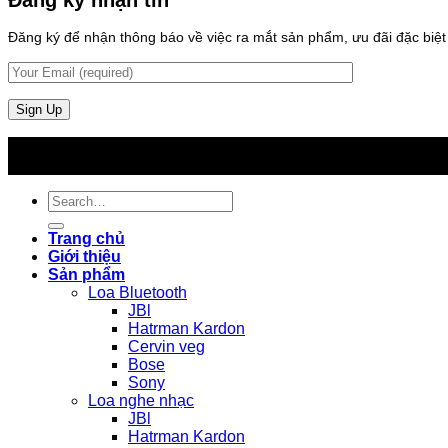
Đăng ký để nhận thông báo về việc ra mắt sản phẩm, ưu đãi đặc biệt v
Search
for:
Trang chủ
Giới thiệu
Sản phẩm
Loa Bluetooth
JBl
Hatrman Kardon
Cervin veg
Bose
Sony
Loa nghe nhạc
JBl
Hatrman Kardon