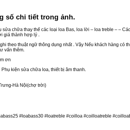
số chi tiết trong ảnh.
sửa chữa thay thế các loại loa Bas, loa lời – loa treble – – 
 giá thành hợp lý .
y ghi theo thuật ngữ thông dụng nhất . Vậy Nếu khách hàng có 
tư vấn thêm.
cảm ơn
hụ kiện sửa chữa loa, thiết bị âm thanh.
rưng-Hà Nội(chợ trời)
oabass25 #loabass30 #loatreble #coilloa #coilloatreble #coil