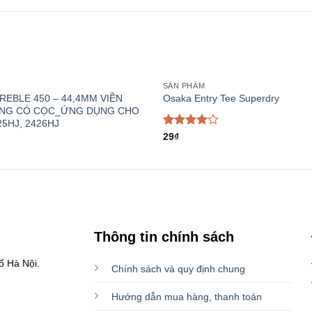
SẢN PHẨM
Add to
REBLE 450 – 44,4MM VIỀN
Osaka Entry Tee Superdry
wishlist
NG CÓ CỌC_ỨNG DỤNG CHO
25HJ, 2426HJ
Rated
29
₫
4.00
out
of 5
Thông tin chính sách
ố Hà Nội.
Chính sách và quy định chung
Hướng dẫn mua hàng, thanh toán