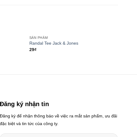
SẢN PHẨM
SẢN P
Add to
Add to
Randal Tee Jack & Jones
Arizo
wishlist
wishlist
29
₫
Rated
4.00
o
of 5
Đăng ký nhận tin
Đăng ký để nhận thông báo về việc ra mắt sản phẩm, ưu đãi
đặc biệt và tin tức của công ty.