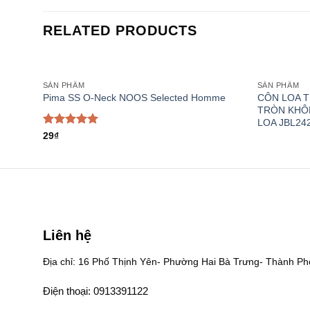
RELATED PRODUCTS
SẢN PHẨM
SẢN PHẨM
Add to
CÔN LOA T
Pima SS O-Neck NOOS Selected Homme
wishlist
TRÒN KHÔ
LOA JBL24
Rated
5.00
29
₫
out of 5
Liên hệ
Địa chỉ: 16 Phố Thịnh Yên- Phường Hai Bà Trưng- Thành Ph
Điện thoại: 0913391122