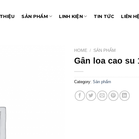
 THIỆU
SẢN PHẨM
LINH KIỆN
TIN TỨC
LIÊN H
HOME
/
SẢN PHẨM
Gân loa cao su 
Add to
wishlist
Category:
Sản phẩm