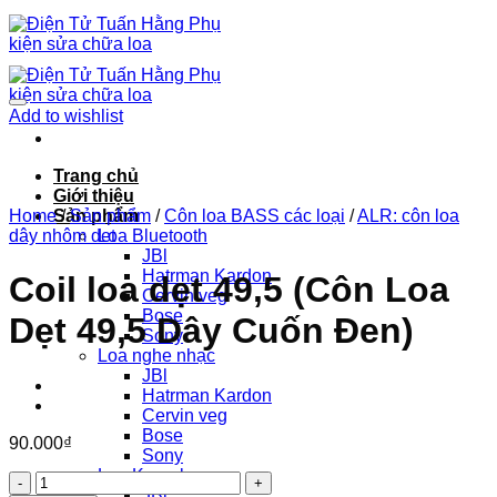
Chuyển
đến
nội
dung
Add to wishlist
Trang chủ
Giới thiệu
Home
Sản phẩm
/
Sản phẩm
/
Côn loa BASS các loại
/
ALR: côn loa
dây nhôm dẹt
Loa Bluetooth
JBl
Hatrman Kardon
Coil loa dẹt 49,5 (Côn Loa
Cervin veg
Bose
Dẹt 49,5 Dây Cuốn Đen)
Sony
Loa nghe nhạc
JBl
Hatrman Kardon
Cervin veg
Bose
90.000
₫
Sony
Loa Karaoke
Coil
JBl