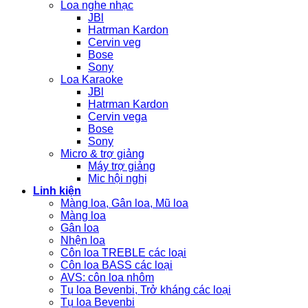
Loa nghe nhạc
JBl
Hatrman Kardon
Cervin veg
Bose
Sony
Loa Karaoke
JBl
Hatrman Kardon
Cervin vega
Bose
Sony
Micro & trợ giảng
Máy trợ giảng
Mic hội nghị
Linh kiện
Màng loa, Gân loa, Mũ loa
Màng loa
Gân loa
Nhện loa
Côn loa TREBLE các loại
Côn loa BASS các loại
AVS: côn loa nhôm
Tụ loa Bevenbi, Trở kháng các loại
Tụ loa Bevenbi