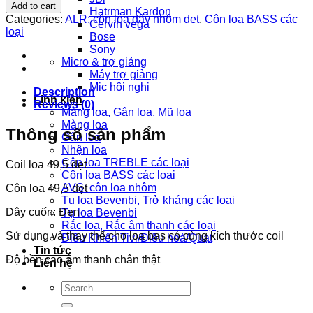
loa
Add to cart
Hatrman Kardon
dẹt
Categories:
ALR: côn loa dây nhôm dẹt
,
Côn loa BASS các
Cervin vega
49,5
loại
Bose
(Côn
Sony
Loa
Micro & trợ giảng
Dẹt
Máy trợ giảng
49,5
Mic hội nghị
Dây
Description
Linh kiện
Cuốn
Reviews (0)
Màng loa, Gân loa, Mũ loa
Đen)
Màng loa
quantity
Thông số sản phẩm
Gân loa
Nhện loa
Côn loa TREBLE các loại
Coil loa 49,5 dẹt
Côn loa BASS các loại
AVS: côn loa nhôm
Côn loa 49,5 dẹt
Tụ loa Bevenbi, Trở kháng các loại
Dây cuốn: Đen
Tụ loa Bevenbi
Rắc loa, Rắc âm thanh các loại
Sử dụng và thay thế cho loa bas có cùng kích thước coil
Điều Khiển Tivi/Điều hoà/Quạt
Tin tức
Độ bền cao âm thanh chân thật
Liên hệ
Search
for: