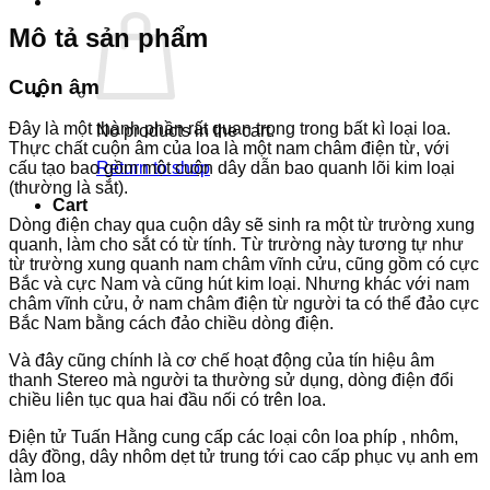
Mô tả sản phẩm
Cuộn âm
Đây là một thành phần rất quan trọng trong bất kì loại loa.
No products in the cart.
Thực chất cuộn âm của loa là một nam châm điện từ, với
Return to shop
cấu tạo bao gồm một cuộn dây dẫn bao quanh lõi kim loại
(thường là sắt).
Cart
Dòng điện chay qua cuộn dây sẽ sinh ra một từ trường xung
quanh, làm cho sắt có từ tính. Từ trường này tương tự như
từ trường xung quanh nam châm vĩnh cửu, cũng gồm có cực
Bắc và cực Nam và cũng hút kim loại. Nhưng khác với nam
châm vĩnh cửu, ở nam châm điện từ người ta có thể đảo cực
Bắc Nam bằng cách đảo chiều dòng điện.
Và đây cũng chính là cơ chế hoạt động của tín hiệu âm
thanh Stereo mà người ta thường sử dụng, dòng điện đổi
chiều liên tục qua hai đầu nối có trên loa.
Điện tử Tuấn Hằng cung cấp các loại côn loa phíp , nhôm,
dây đồng, dây nhôm dẹt tử trung tới cao cấp phục vụ anh em
làm loa