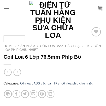
Chuyển
đến
nội
dung
Add to
wishlist
HOME
/
SẢN PHẨM
/
CÔN LOA BASS CÁC LOẠI
/
TKS: CÔN
LOA PHÍP CHỊU NHIỆT
Coil Loa 6 Lớp 76.5mm Phíp Bố
Categories:
Côn loa BASS các loại
,
TKS: côn loa phíp chịu nhiệt