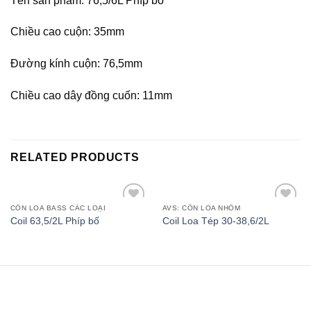
Tên sản phẩm: 76,5/6L Phíp bố
Chiều cao cuộn: 35mm
Đường kính cuộn: 76,5mm
Chiều cao dây đồng cuốn: 11mm
RELATED PRODUCTS
CÔN LOA BASS CÁC LOẠI
AVS: CÔN LOA NHÔM
Add to
Add to
Coil 63,5/2L Phíp bố
Coil Loa Tép 30-38,6/2L
wishlist
wishlist