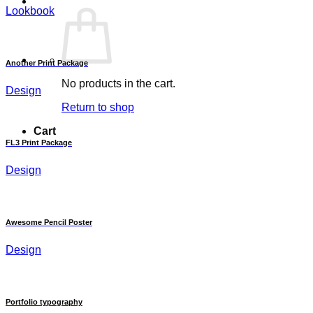
Lookbook
Another Print Package
No products in the cart.
Design
Return to shop
Cart
FL3 Print Package
Design
Awesome Pencil Poster
Design
Portfolio typography