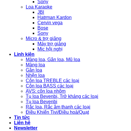
Sony
Loa Karaoke
JBl
Hatrman Kardon
Cervin vega
Bose
Sony
Micro & trợ giảng
Máy trợ giảng
Mic hội nghị
Linh kiện
Màng loa, Gân loa, Mũ loa
Màng loa
Gân loa
Nhện loa
Côn loa TREBLE các loại
Côn loa BASS các loại
AVS: côn loa nhôm
Tụ loa Bevenbi, Trở kháng các loại
Tụ loa Bevenbi
Rắc loa, Rắc âm thanh các loại
Điều Khiển Tivi/Điều hoà/Quạt
Tin tức
Liên hệ
Newsletter