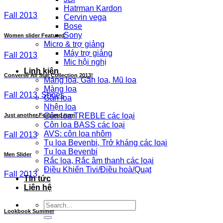
Hatrman Kardon
Fall 2013
Cervin vega
Bose
Sony
Women slider Featured
Micro & trợ giảng
Máy trợ giảng
Fall 2013
Mic hội nghị
Linh kiện
Converse All Star Collection 2013!
Màng loa, Gân loa, Mũ loa
Màng loa
Fall 2013, Shoes
Gân loa
Nhện loa
Côn loa TREBLE các loại
Just another Featured item
Côn loa BASS các loại
AVS: côn loa nhôm
Fall 2013
Tụ loa Bevenbi, Trở kháng các loại
Tụ loa Bevenbi
Men Slider
Rắc loa, Rắc âm thanh các loại
Điều Khiển Tivi/Điều hoà/Quạt
Fall 2013
Tin tức
Liên hệ
Search
Lookbook Summer
for: