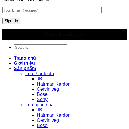
© 2026 thietbiloa.com
Search
for:
Trang chủ
Giới thiệu
Sản phẩm
Loa Bluetooth
JBl
Hatrman Kardon
Cervin veg
Bose
Sony
Loa nghe nhạc
JBl
Hatrman Kardon
Cervin veg
Bose