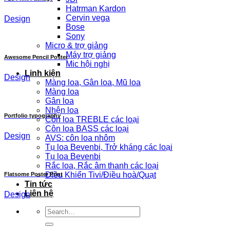
Hatrman Kardon
Cervin vega
Design
Bose
Sony
Micro & trợ giảng
Máy trợ giảng
Awesome Pencil Poster
Mic hội nghị
Linh kiện
Design
Màng loa, Gân loa, Mũ loa
Màng loa
Gân loa
Nhện loa
Portfolio typography
Côn loa TREBLE các loại
Côn loa BASS các loại
Design
AVS: côn loa nhôm
Tụ loa Bevenbi, Trở kháng các loại
Tụ loa Bevenbi
Rắc loa, Rắc âm thanh các loại
Điều Khiển Tivi/Điều hoà/Quạt
Flatsome Poster Print
Tin tức
Liên hệ
Design
Search
for: