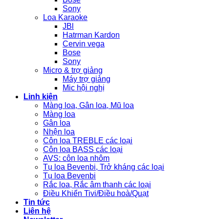
Sony
Loa Karaoke
JBl
Hatrman Kardon
Cervin vega
Bose
Sony
Micro & trợ giảng
Máy trợ giảng
Mic hội nghị
Linh kiện
Màng loa, Gân loa, Mũ loa
Màng loa
Gân loa
Nhện loa
Côn loa TREBLE các loại
Côn loa BASS các loại
AVS: côn loa nhôm
Tụ loa Bevenbi, Trở kháng các loại
Tụ loa Bevenbi
Rắc loa, Rắc âm thanh các loại
Điều Khiển Tivi/Điều hoà/Quạt
Tin tức
Liên hệ