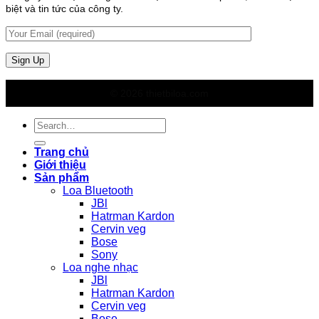
biệt và tin tức của công ty.
© 2026 thietbiloa.com
Search
for:
Trang chủ
Giới thiệu
Sản phẩm
Loa Bluetooth
JBl
Hatrman Kardon
Cervin veg
Bose
Sony
Loa nghe nhạc
JBl
Hatrman Kardon
Cervin veg
Bose