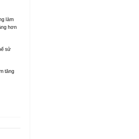
ng làm
nặng hơn
hể sử
ằm tăng