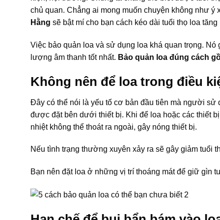
chủ quan. Chẳng ai mong muốn chuyện không như ý xảy
Hằng
sẽ bật mí cho bạn cách kéo dài tuổi thọ loa tăng
Việc bảo quản loa và sử dụng loa khá quan trọng. Nó gi
lượng âm thanh tốt nhất.
Bảo quản loa đúng cách g
Không nên để loa trong điều ki
Đây có thể nói là yếu tố cơ bản đầu tiên mà người sử d
được đặt bên dưới thiết bị. Khi để loa hoặc các thiết b
nhiệt không thể thoát ra ngoài, gây nóng thiết bị.
Nếu tình trạng thường xuyên xảy ra sẽ gây giảm tuổi t
Bạn nên đặt loa ở những vị trí thoáng mát để giữ gìn tu
Hạn chế để bụi bẩn bám vào lo