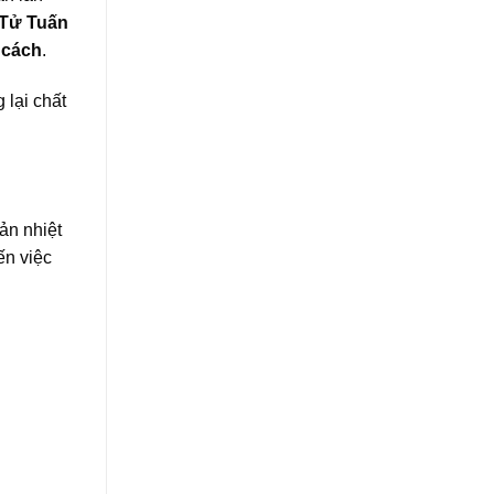
Tử Tuấn
 cách
.
 lại chất
ản nhiệt
ến việc