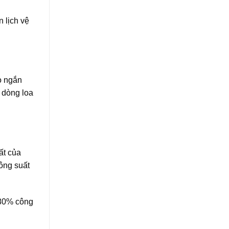
 lịch vệ
o ngắn
à dòng loa
ất của
ông suất
a 80% công