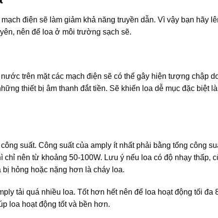
 mạch điện sẽ làm giảm khả năng truyền dẫn. Vì vậy bạn hãy lên
uyên, nên để loa ở môi trường sạch sẽ.
ơi nước trên mặt các mạch điện sẽ có thể gây hiện tượng chập d
những thiết bị âm thanh đắt tiền. Sẽ khiến loa dễ mục đặc biệt l
 công suất. Công suất của amply ít nhất phải bằng tổng công su
ì chỉ nên từ khoảng 50-100W. Lưu ý nếu loa có độ nhạy thấp, c
a bị hỏng hoặc nặng hơn là cháy loa.
mply tải quá nhiều loa. Tốt hơn hết nên để loa hoạt động tối đ
iúp loa hoạt động tốt và bền hơn.