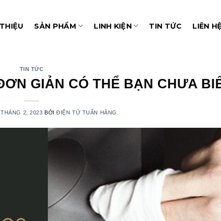
 THIỆU
SẢN PHẨM
LINH KIỆN
TIN TỨC
LIÊN H
TIN TỨC
ĐƠN GIẢN CÓ THỂ BẠN CHƯA BI
 THÁNG 2, 2023
BỞI
ĐIỆN TỬ TUẤN HẰNG