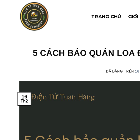
Chuyển
đến
TRANG CHỦ
GIỚI
nội
dung
5 CÁCH BẢO QUẢN LOA 
ĐÃ ĐĂNG TRÊN
16
16
Th2