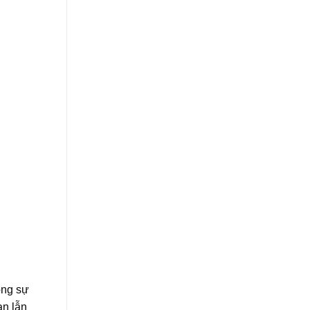
ong sự
an lẫn