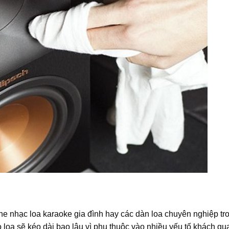
ghe nhạc loa karaoke gia đình hay các dàn loa chuyên nghiệp tr
ọ loa sẽ kéo dài bao lâu vì phụ thuộc vào nhiều yếu tố khách qu