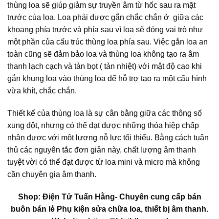
thùng loa sẽ giúp giảm sự truyền âm từ hốc sau ra mặt
trước của loa. Loa phải được gắn chắc chắn ở giữa các
khoang phía trước và phía sau vì loa sẽ đóng vai trò như
một phần của cấu trúc thùng loa phía sau. Việc gắn loa an
toàn cũng sẽ đảm bảo loa và thùng loa không tạo ra âm
thanh lạch cạch và tản bọt ( tản nhiệt) với mật độ cao khi
gắn khung loa vào thùng loa để hỗ trợ tạo ra một cấu hình
vừa khít, chắc chắn.
Thiết kế của thùng loa là sự cân bằng giữa các thông số
xung đột, nhưng có thể đạt được những thỏa hiệp chấp
nhận được với một lượng nỗ lực tối thiểu.
Bằng cách tuân
thủ các nguyên tắc đơn giản này, chất lượng âm thanh
tuyệt vời có thể đạt được từ loa mini và micro mà không
cần chuyên gia âm thanh.
Shop: Điện Tử Tuấn Hằng- Chuyên cung cấp bán
buôn bán lẻ Phụ kiện sửa chữa loa, thiết bị âm thanh.