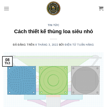
Chuyển
đến
nội
dung
TIN TỨC
Cách thiết kế thùng loa siêu nhỏ
ĐÃ ĐĂNG TRÊN
8 THÁNG 3, 2022
BỞI
ĐIỆN TỬ TUẤN HẰNG
08
Th3