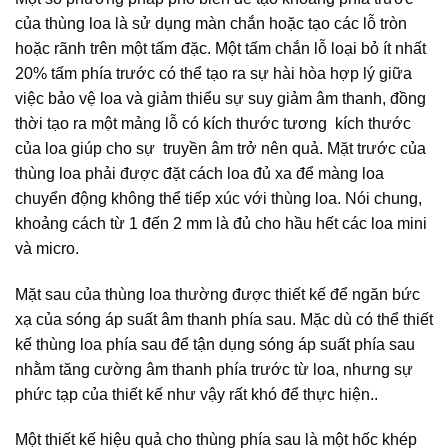
của thùng loa là sử dụng màn chắn hoặc tạo các lỗ tròn
hoặc rãnh trên một tấm đặc. Một tấm chắn lỗ loại bỏ ít nhất
20% tấm phía trước có thể tạo ra sự hài hòa hợp lý giữa
việc bảo vệ loa và giảm thiểu sự suy giảm âm thanh, đồng
thời tạo ra một mảng lỗ có kích thước tương kích thước
của loa giúp cho sự truyền âm trở nên quả. Mặt trước của
thùng loa phải được đặt cách loa đủ xa để màng loa
chuyển động không thể tiếp xúc với thùng loa. Nói chung,
khoảng cách từ 1 đến 2 mm là đủ cho hầu hết các loa mini
và micro.
Mặt sau của thùng loa thường được thiết kế để ngăn bức
xạ của sóng áp suất âm thanh phía sau. Mặc dù có thể thiết
kế thùng loa phía sau để tận dụng sóng áp suất phía sau
nhằm tăng cường âm thanh phía trước từ loa, nhưng sự
phức tạp của thiết kế như vậy rất khó để thực hiện..
Một thiết kế hiệu quả cho thùng phía sau là một hốc khép