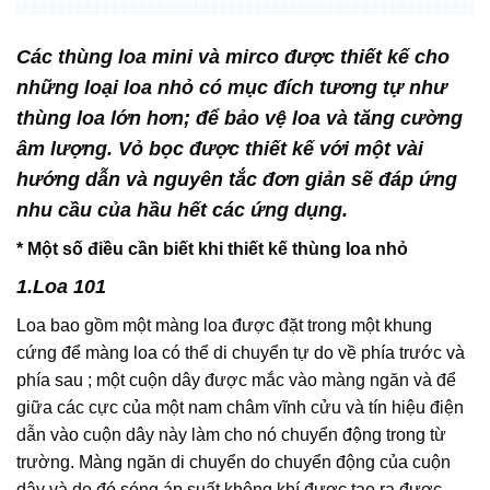
Các thùng loa mini và mirco được thiết kế cho
những loại loa nhỏ
có mục đích tương tự như
thùng loa lớn hơn;
để bảo vệ loa và tăng cường
âm lượng. Vỏ bọc được thiết kế với một vài
hướng dẫn và nguyên tắc đơn giản sẽ đáp ứng
nhu cầu của hầu hết các ứng dụng.
* Một số điều cần biết khi thiết kế thùng loa nhỏ
1.Loa 101
Loa bao gồm một màng loa được đặt trong một khung
cứng để màng loa có thể di chuyển tự do về phía trước và
phía sau ; m
ột cuộn dây được mắc vào màng ngăn và để
giữa các cực của một nam châm vĩnh cửu và tín hiệu điện
dẫn vào cuộn dây này làm cho nó chuyển động trong từ
trường.
Màng ngăn di chuyển do chuyển động của cuộn
dây và do đó sóng áp suất không khí được tạo ra được