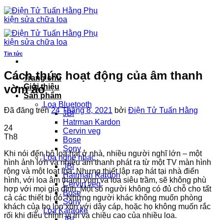
Chuyển
đến
nội
dung
Tin tức
Cách thức hoạt động của âm thanh
Trang chủ
vòm ảo
Giới thiệu
Sản phẩm
Loa Bluetooth
Đã đăng trên
24 Tháng 8, 2021
bởi
Điện Tử Tuấn Hằng
JBl
Hatrman Kardon
24
Cervin veg
Th8
Bose
Sony
Khi nói đến bộ loa hát ở nhà, nhiều người nghĩ lớn – một
Loa nghe nhạc
hình ảnh lớn và nhiều âm thanh phát ra từ một TV màn hình
JBl
rộng và một loạt loa. Nhưng thiết lập rạp hát tại nhà điển
Hatrman Kardon
hình, với loa âm thanh vòm và loa siêu trầm, sẽ không phù
Cervin veg
hợp với mọi gia đình. Một số người không có đủ chỗ cho tất
Bose
cả các thiết bị đó. Những người khác không muốn phòng
Sony
khách của họ lộn xộn với dây cáp, hoặc họ không muốn rắc
Loa Karaoke
rối khi điều chỉnh vị trí và chiều cao của nhiều loa.
JBl