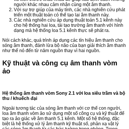
người khác nhau cảm nhận cùng một âm thanh.
Với sự trợ giúp của máy tính, các nhà nghiên cứu phát
triển một thuật toán có thể tạo lại âm thanh này.
Các nhà nghiên cứu áp dụng thuật toán 5.1 kênh này
cho hệ thống hai loa, tái tạo trường âm thanh với hình
dạng mà hệ thống loa 5.1 kênh thực sẽ phát ra.
Nói cách khác, quá trình áp dụng các tín hiệu âm thanh cho
sóng âm thanh, đánh lừa bộ não của bạn giải thích âm thanh
như thể nó đến từ năm nguồn thay vì hai nguồn.
Kỹ thuật và công cụ âm thanh vòm
ảo
Hệ thống âm thanh vòm Sony 2.1 với loa siêu trầm và bộ
thu / khuếch đại
Ngoài tương tác của sóng âm thanh với cơ thể con người,
loa âm thanh vòm ảo sử dụng một số công cụ và kỹ thuật để
tạo ra ảo giác về âm thanh 5.1 kênh. Một số hệ thống, đặc
biệt là hệ thống xử lý âm thanh kỹ thuật số, phản xạ vật lý
các sóng âm thanh từ các bức tường trong phòng. Trong