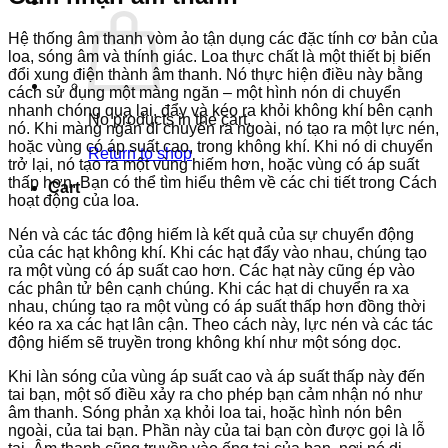
Hệ thống âm thanh vòm ảo tận dụng các đặc tính cơ bản của
loa, sóng âm và thính giác. Loa thực chất là một thiết bị biến
đổi xung điện thành âm thanh. Nó thực hiện điều này bằng
cách sử dụng một màng ngăn – một hình nón di chuyển
nhanh chóng qua lại, đẩy và kéo ra khỏi không khí bên cạnh
No products in the cart.
nó. Khi màng ngăn di chuyển ra ngoài, nó tạo ra một lực nén,
hoặc vùng có áp suất cao, trong không khí. Khi nó di chuyển
Return to shop
trở lại, nó tạo ra một vùng hiếm hơn, hoặc vùng có áp suất
thấp hơn. Bạn có thể tìm hiểu thêm về các chi tiết trong Cách
Cart
hoạt động của loa.
Nén và các tác động hiếm là kết quả của sự chuyển động
của các hạt không khí. Khi các hạt đẩy vào nhau, chúng tạo
ra một vùng có áp suất cao hơn. Các hạt này cũng ép vào
các phân tử bên cạnh chúng. Khi các hạt di chuyển ra xa
nhau, chúng tạo ra một vùng có áp suất thấp hơn đồng thời
kéo ra xa các hạt lân cận. Theo cách này, lực nén và các tác
động hiếm sẽ truyền trong không khí như một sóng dọc.
Khi làn sóng của vùng áp suất cao và áp suất thấp này đến
tai bạn, một số điều xảy ra cho phép bạn cảm nhận nó như
âm thanh. Sóng phản xạ khỏi loa tai, hoặc hình nón bên
ngoài, của tai bạn. Phần này của tai bạn còn được gọi là lỗ