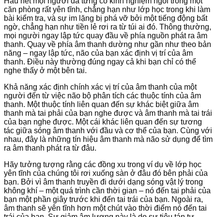
Hầu hết mọi người đã từng có kinh nghiệm ngồi trong một
căn phòng rất yên tĩnh, chẳng hạn như lớp học trong khi làm
bài kiểm tra, và sự im lặng bị phá vỡ bởi một tiếng động bất
ngờ, chẳng hạn như tiền lẻ rơi ra từ túi ai đó. Thông thường,
mọi người ngay lập tức quay đầu về phía nguồn phát ra âm
thanh. Quay về phía âm thanh dường như gần như theo bản
năng – ngay lập tức, não của bạn xác định vị trí của âm
thanh. Điều này thường đúng ngay cả khi bạn chỉ có thể
nghe thấy ở một bên tai.
Khả năng xác định chính xác vị trí của âm thanh của một
người đến từ việc não bộ phân tích các thuộc tính của âm
thanh. Một thuộc tính liên quan đến sự khác biệt giữa âm
thanh mà tai phải của bạn nghe được và âm thanh mà tai trái
của bạn nghe được. Một cái khác liên quan đến sự tương
tác giữa sóng âm thanh với đầu và cơ thể của bạn. Cùng với
nhau, đây là những tín hiệu âm thanh mà não sử dụng để tìm
ra âm thanh phát ra từ đâu.
Hãy tưởng tượng rằng các đồng xu trong ví dụ về lớp học
yên tĩnh của chúng tôi rơi xuống sàn ở đâu đó bên phải của
bạn. Bởi vì âm thanh truyền đi dưới dạng sóng vật lý trong
không khí – một quá trình cần thời gian – nó đến tai phải của
bạn một phần giây trước khi đến tai trái của bạn. Ngoài ra,
âm thanh sẽ yên tĩnh hơn một chút vào thời điểm nó đến tai
trái của bạn. Sự giảm âm lượng này là do sự tiêu tán tự