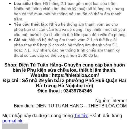
Loa siêu trầm
: Hệ thống 2.1 bao gồm một loa siêu trầm.
Nhiều hệ thống chiếu âm thanh kỹ thuật số không có, nhưng
bạn có thể mua một hệ thống nếu muốn có thêm âm thanh
trầm.
Yêu cầu thiết lập
: Nhiều hệ thống âm thanh vòm ảo cho
phép bạn chỉ cần cắm loa và sử dụng. Tuy nhiên, một số yêu
cầu một bước hiệu chuẩn có thể liên quan đến việc đo phòng.
Giá cả
: Một số hệ thống âm thanh vòm 2.1 có thể là giải
pháp thay thế hợp lý cho các hệ thống âm thanh vòm 5.1
hoặc 7.1. Tuy nhiên, các hệ thống trình chiếu âm thanh kỹ
thuật số cao cấp có thể có giá hơn 1500 đô la.
Shop: Điện Tử Tuấn Hằng- Chuyên cung cấp bán buôn
bán lẻ Phụ kiện sửa chữa loa, thiết bị âm thanh.
Website : https://thietbiloa.com/
Địa chỉ : Số nhà 29 yên bái 2-phường Phố Huế-Quận Hai
Bà Trưng-Hà Nội(chợ trời)
Điện thoại : 02439784346
Nguồn: Internet
Biên dịch: DIEN TU TUAN HANG – THIETBILOA.COM
Mục nhập này đã được đăng trong
Tin tức
. Đánh dấu trang
permalink
.