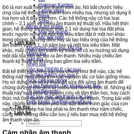
Hatrman Kardon
Đó là nơi xuất hiện âm thanh vòm ảo. Nó bắt chước hiệu
Cervin vega
ứng của hệ thống âm thanh vòm nhiều loa, nhưng sử dụng ít
Bose
loa hơn và ít dây cáp hơn. Các hệ thống này có hai loại
Sony
chính – 2.1 vòm và chiếu âm thanh kỹ thuật số. Hầu hết thời
Micro & trợ giảng
gian, hệ thống âm thanh vòm 2.1 sử dụng hai loa đặt phía
Máy trợ giảng
trước người nghe và một loa siêu trầm đặt ở một nơi khác
Mic hội nghị
trong phòng. Những điều này tái tạo hiệu ứng của hệ thống
Linh kiện
âm thanh vòm 5.1, có năm loa và một loa siêu trầm. Mặt
Màng loa, Gân loa, Mũ loa
khác, máy chiếu âm thanh kỹ thuật số có xu hướng sử dụng
Màng loa
một dải loa nhỏ để tạo ra âm thanh. Nhiều máy chiếu âm
Gân loa
thanh kỹ thuật số không bao gồm loa siêu trầm.
Nhện loa
Côn loa TREBLE các loại
Bất kể thiết lập chính xác của chúng như thế nào, các hệ
Côn loa BASS các loại
thống này hoạt động trên các nguyên tắc cơ bản giống nhau.
AVS: côn loa nhôm
Họ sử dụng một số kỹ thuật để sửa đổi sóng âm thanh để
Tụ loa Bevenbi, Trở kháng các loại
chúng dường như đến từ nhiều loa hơn là thực tế. Những kỹ
Tụ loa Bevenbi
thuật này xuất phát từ nghiên cứu về tâm thần học, hay cách
Rắc loa, Rắc âm thanh các loại
thức mà con người cảm nhận được âm thanh. Trong bài viết
Điều Khiển Tivi/Điều hoà/Quạt
này, chúng ta sẽ khám phá các đặc điểm thính giác của con
Tin tức
người cho phép hai loa phát ra âm thanh như năm chiếc,
Liên hệ
cũng như những điều cần lưu ý nếu bạn mua một hệ thống
âm thanh vòm ảo.
Search
for:
Cảm nhận âm thanh