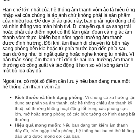
Hạn chế lớn nhất của hệ thống âm thanh vòm ảo là hiệu ứng
nhập vai của chúng là ảo ảnh chứ không phải là sản phẩm
của nhiều loa. Để duy trì ảo giác này, bạn phải ngồi đúng chỗ
và nhìn thẳng vào màn hình tivi. Di chuyển quá xa sang trái
hoặc phải của điểm ngọt có thể làm gián đoạn cảm giác âm
thanh vòm thực, khiến bạn nằm ngoài trường âm thanh
được định hướng. Đôi khi, âm thanh di chuyển từ bên này
sang phòng bên kia hoặc từ phía trước bạn đến phía sau
bạn dường như bị ngắt quãng hoặc nghe không tự nhiên. Vì
bản thân sóng âm thanh chỉ đến từ hai loa, trường âm thanh
thường có công suất và tác động ít hơn so với sóng âm từ
một bộ loa đầy đủ.
Ngoài ra, có một số điểm cần lưu ý nếu bạn đang mua một
hệ thống âm thanh vòm ảo:
Kích thước và hình dạng phòng
: Vì chúng có xu hướng tận
dụng sự phản xạ âm thanh, các hệ thống chiếu âm thanh kỹ
thuật số thường không hoạt động tốt trong các phòng cực
lớn, mở hoặc trong phòng có các bức tường có hình dạng bất
thường.
Hiệu quả mong muốn
: Nếu bạn đang tìm kiếm âm thanh
đầy đủ, tràn ngập khắp phòng, hệ thống hai loa có thể không
đáp ứng được mong đợi của bạn.