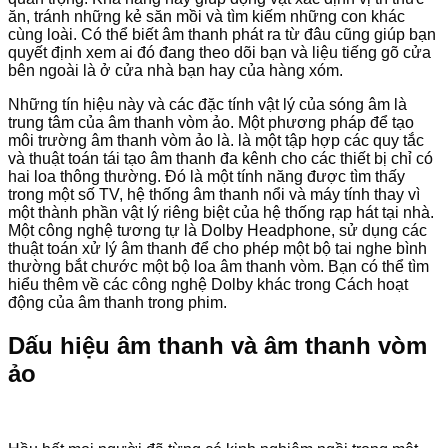
ăn, tránh những kẻ săn mồi và tìm kiếm những con khác
cùng loài. Có thể biết âm thanh phát ra từ đâu cũng giúp bạn
quyết định xem ai đó đang theo dõi bạn và liệu tiếng gõ cửa
bên ngoài là ở cửa nhà bạn hay của hàng xóm.
Những tín hiệu này và các đặc tính vật lý của sóng âm là
trung tâm của âm thanh vòm ảo. Một phương pháp để tạo
môi trường âm thanh vòm ảo là. là một tập hợp các quy tắc
và thuật toán tái tạo âm thanh đa kênh cho các thiết bị chỉ có
hai loa thông thường. Đó là một tính năng được tìm thấy
trong một số TV, hệ thống âm thanh nổi và máy tính thay vì
một thành phần vật lý riêng biệt của hệ thống rạp hát tại nhà.
Một công nghệ tương tự là Dolby Headphone, sử dụng các
thuật toán xử lý âm thanh để cho phép một bộ tai nghe bình
thường bắt chước một bộ loa âm thanh vòm. Bạn có thể tìm
hiểu thêm về các công nghệ Dolby khác trong Cách hoạt
động của âm thanh trong phim.
Dấu hiệu âm thanh và âm thanh vòm
ảo