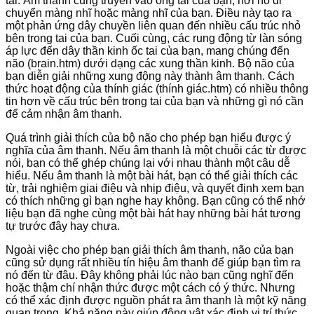
tai. Âm thanh cũng truyền vào ống tai của bạn, nơi nó di
chuyển màng nhĩ hoặc màng nhĩ của bạn. Điều này tạo ra
một phản ứng dây chuyền liên quan đến nhiều cấu trúc nhỏ
bên trong tai của bạn. Cuối cùng, các rung động từ làn sóng
áp lực đến dây thần kinh ốc tai của bạn, mang chúng đến
não (brain.htm) dưới dạng các xung thần kinh. Bộ não của
bạn diễn giải những xung động này thành âm thanh. Cách
thức hoạt động của thính giác (thính giác.htm) có nhiều thông
tin hơn về cấu trúc bên trong tai của bạn và những gì nó cần
để cảm nhận âm thanh.
Quá trình giải thích của bộ não cho phép bạn hiểu được ý
nghĩa của âm thanh. Nếu âm thanh là một chuỗi các từ được
nói, bạn có thể ghép chúng lại với nhau thành một câu dễ
hiểu. Nếu âm thanh là một bài hát, bạn có thể giải thích các
từ, trải nghiệm giai điệu và nhịp điệu, và quyết định xem bạn
có thích những gì bạn nghe hay không. Bạn cũng có thể nhớ
liệu bạn đã nghe cùng một bài hát hay những bài hát tương
tự trước đây hay chưa.
Ngoài việc cho phép bạn giải thích âm thanh, não của bạn
cũng sử dụng rất nhiều tín hiệu âm thanh để giúp bạn tìm ra
nó đến từ đâu. Đây không phải lúc nào bạn cũng nghĩ đến
hoặc thậm chí nhận thức được một cách có ý thức. Nhưng
có thể xác định được nguồn phát ra âm thanh là một kỹ năng
quan trọng. Khả năng này giúp động vật xác định vị trí thức