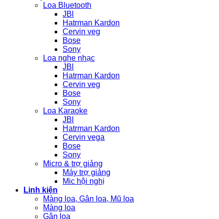
Loa Bluetooth
JBl
Hatrman Kardon
Cervin veg
Bose
Sony
Loa nghe nhạc
JBl
Hatrman Kardon
Cervin veg
Bose
Sony
Loa Karaoke
JBl
Hatrman Kardon
Cervin vega
Bose
Sony
Micro & trợ giảng
Máy trợ giảng
Mic hội nghị
Linh kiện
Màng loa, Gân loa, Mũ loa
Màng loa
Gân loa