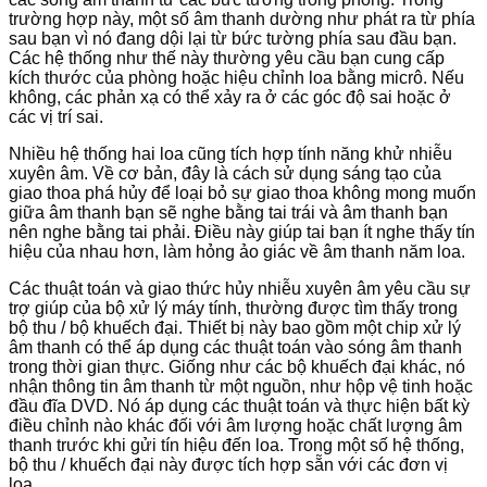
trường hợp này, một số âm thanh dường như phát ra từ phía
sau bạn vì nó đang dội lại từ bức tường phía sau đầu bạn.
Các hệ thống như thế này thường yêu cầu bạn cung cấp
kích thước của phòng hoặc hiệu chỉnh loa bằng micrô. Nếu
không, các phản xạ có thể xảy ra ở các góc độ sai hoặc ở
các vị trí sai.
Nhiều hệ thống hai loa cũng tích hợp tính năng khử nhiễu
xuyên âm. Về cơ bản, đây là cách sử dụng sáng tạo của
giao thoa phá hủy để loại bỏ sự giao thoa không mong muốn
giữa âm thanh bạn sẽ nghe bằng tai trái và âm thanh bạn
nên nghe bằng tai phải. Điều này giúp tai bạn ít nghe thấy tín
hiệu của nhau hơn, làm hỏng ảo giác về âm thanh năm loa.
Các thuật toán và giao thức hủy nhiễu xuyên âm yêu cầu sự
trợ giúp của bộ xử lý máy tính, thường được tìm thấy trong
bộ thu / bộ khuếch đại. Thiết bị này bao gồm một chip xử lý
âm thanh có thể áp dụng các thuật toán vào sóng âm thanh
trong thời gian thực. Giống như các bộ khuếch đại khác, nó
nhận thông tin âm thanh từ một nguồn, như hộp vệ tinh hoặc
đầu đĩa DVD. Nó áp dụng các thuật toán và thực hiện bất kỳ
điều chỉnh nào khác đối với âm lượng hoặc chất lượng âm
thanh trước khi gửi tín hiệu đến loa. Trong một số hệ thống,
bộ thu / khuếch đại này được tích hợp sẵn với các đơn vị
loa.