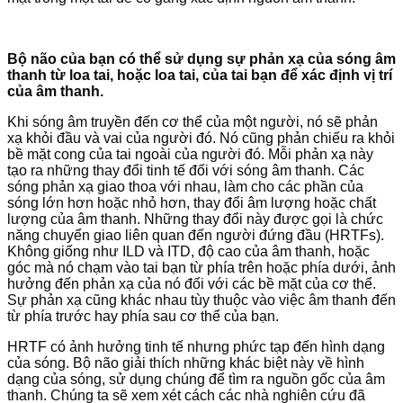
Bộ não của bạn có thể sử dụng sự phản xạ của sóng âm
thanh từ loa tai, hoặc loa tai, của tai bạn để xác định vị trí
của âm thanh.
Khi sóng âm truyền đến cơ thể của một người, nó sẽ phản
xạ khỏi đầu và vai của người đó. Nó cũng phản chiếu ra khỏi
bề mặt cong của tai ngoài của người đó. Mỗi phản xạ này
tạo ra những thay đổi tinh tế đối với sóng âm thanh. Các
sóng phản xạ giao thoa với nhau, làm cho các phần của
sóng lớn hơn hoặc nhỏ hơn, thay đổi âm lượng hoặc chất
lượng của âm thanh. Những thay đổi này được gọi là chức
năng chuyển giao liên quan đến người đứng đầu (HRTFs).
Không giống như ILD và ITD, độ cao của âm thanh, hoặc
góc mà nó chạm vào tai bạn từ phía trên hoặc phía dưới, ảnh
hưởng đến phản xạ của nó đối với các bề mặt của cơ thể.
Sự phản xạ cũng khác nhau tùy thuộc vào việc âm thanh đến
từ phía trước hay phía sau cơ thể của bạn.
HRTF có ảnh hưởng tinh tế nhưng phức tạp đến hình dạng
của sóng. Bộ não giải thích những khác biệt này về hình
dạng của sóng, sử dụng chúng để tìm ra nguồn gốc của âm
thanh. Chúng ta sẽ xem xét cách các nhà nghiên cứu đã