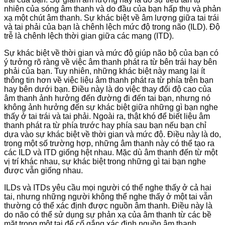
nhiên của sóng âm thanh và do đầu của bạn hấp thụ và phản
xạ một chút âm thanh. Sự khác biệt về âm lượng giữa tai trái
và tai phải của bạn là chênh lệch mức độ trong não (ILD). Độ
trễ là chênh lệch thời gian giữa các mạng (ITD).
Sự khác biệt về thời gian và mức độ giúp não bộ của bạn có
ý tưởng rõ ràng về việc âm thanh phát ra từ bên trái hay bên
phải của bạn. Tuy nhiên, những khác biệt này mang lại ít
thông tin hơn về việc liệu âm thanh phát ra từ phía trên bạn
hay bên dưới bạn. Điều này là do việc thay đổi độ cao của
âm thanh ảnh hưởng đến đường đi đến tai bạn, nhưng nó
không ảnh hưởng đến sự khác biệt giữa những gì bạn nghe
thấy ở tai trái và tai phải. Ngoài ra, thật khó để biết liệu âm
thanh phát ra từ phía trước hay phía sau bạn nếu bạn chỉ
dựa vào sự khác biệt về thời gian và mức độ. Điều này là do,
trong một số trường hợp, những âm thanh này có thể tạo ra
các ILD và ITD giống hệt nhau. Mặc dù âm thanh đến từ một
vị trí khác nhau, sự khác biệt trong những gì tai bạn nghe
được vẫn giống nhau.
ILDs và ITDs yêu cầu mọi người có thể nghe thấy ở cả hai
tai, nhưng những người không thể nghe thấy ở một tai vẫn
thường có thể xác định được nguồn âm thanh. Điều này là
do não có thể sử dụng sự phản xạ của âm thanh từ các bề
mặt trong một tai để cố gắng xác định nguồn âm thanh.