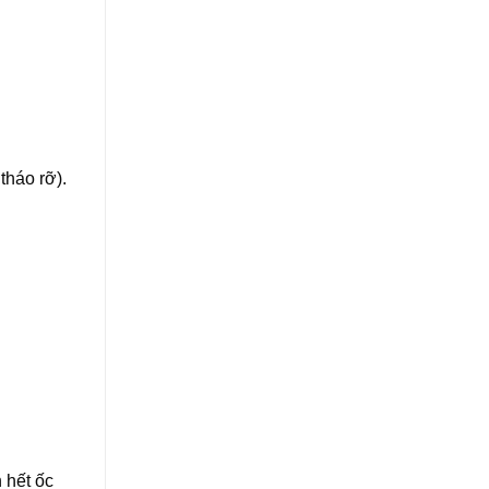
tháo rỡ).
n hết ốc