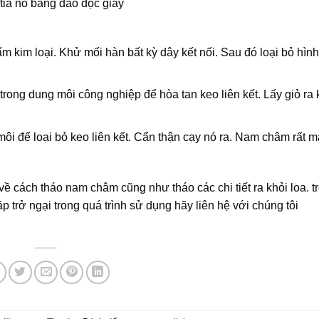
tỉa nó bằng dao dọc giấy
m kim loại. Khử mối hàn bất kỳ dây kết nối. Sau đó loại bỏ hìn
trong dung môi công nghiệp để hòa tan keo liên kết. Lấy giỏ ra 
i để loại bỏ keo liên kết. Cẩn thận cạy nó ra. Nam châm rất 
ề cách tháo nam châm cũng như tháo các chi tiết ra khỏi loa. t
 trở ngại trong quá trình sử dụng hãy liên hệ với chúng tôi