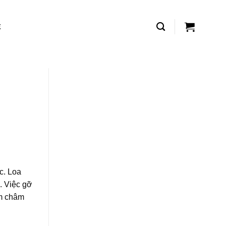
Ệ
c. Loa
. Việc gỡ
am châm