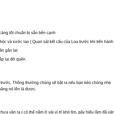
 càng tốt chuẩn bị sẵn bên cạnh
 hóc và xước lao ( Quan sát kết cấu của Loa trước khi tiến hành 
n gắn lại:
ắp lại đỡ quên
ra trước. Thông thường chúng sẽ bật ra nếu bạn kéo chúng nhẹ
âng nó lên là được.
 chưa vặn ra ( có thể nằm ở vài vị trí khó tìm, gây hiểu lầm đã vặ