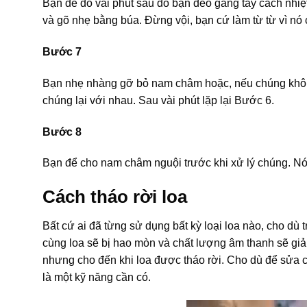
Bạn để đó vài phút sau đó bạn đeo găng tay cách nhiệ
và gõ nhẹ bằng búa. Đừng vội, bạn cứ làm từ từ vì nó
Bước 7
Bạn nhẹ nhàng gỡ bỏ nam châm hoặc, nếu chúng không 
chúng lại với nhau. Sau vài phút lặp lại Bước 6.
Bước 8
Bạn để cho nam châm nguội trước khi xử lý chúng. Nó 
Cách tháo rời loa
Bất cứ ai đã từng sử dụng bất kỳ loại loa nào, cho dù t
cùng loa sẽ bị hao mòn và chất lượng âm thanh sẽ giảm
nhưng cho đến khi loa được tháo rời. Cho dù để sửa ch
là một kỹ năng cần có.