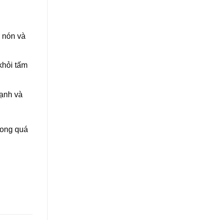
h nón và
khỏi tấm
mạnh và
rong quá