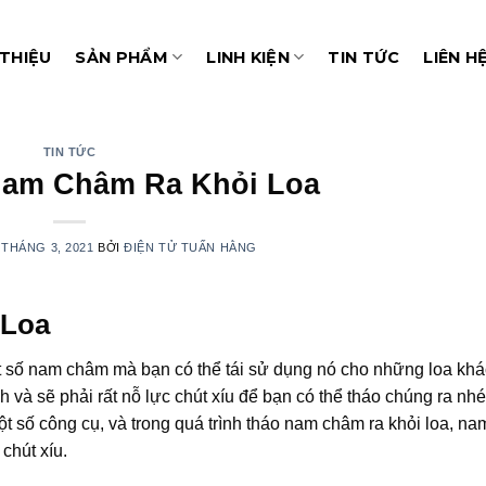
 THIỆU
SẢN PHẨM
LINH KIỆN
TIN TỨC
LIÊN H
TIN TỨC
Nam Châm Ra Khỏi Loa
 THÁNG 3, 2021
BỞI
ĐIỆN TỬ TUẤN HẰNG
 Loa
 số nam châm mà bạn có thể tái sử dụng nó cho những loa khá
à sẽ phải rất nỗ lực chút xíu để bạn có thể tháo chúng ra nhé
ột số công cụ, và trong quá trình tháo nam châm ra khỏi loa, n
chút xíu.