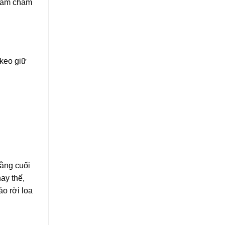
 nam châm
 keo giữ
rằng cuối
ay thế,
o rời loa