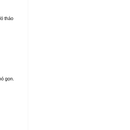
đó tháo
nó gọn.