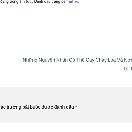
đăng trong
Tin tức
. Đánh dấu trang
permalink
.
Những Nguyên Nhân Có Thể Gây Cháy Loa Và Nơi
Tốt
ác trường bắt buộc được đánh dấu
*