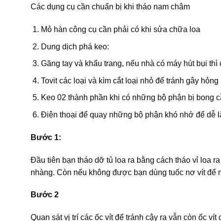
Các dụng cụ cần chuẩn bị khi tháo nam châm
Mỏ hàn công cụ cần phải có khi sửa chữa loa
Dung dịch phá keo:
Găng tay và khẩu trang, nếu nhà có máy hút bụi thì
Tovit các loại và kìm cắt loại nhỏ để tránh gây hỏng
Keo 02 thành phần khi có những bộ phận bị bong cầ
Điện thoại để quay những bộ phận khó nhớ để dễ l
Bước 1:
Đầu tiên bạn tháo dỡ tủ loa ra bằng cách tháo vỉ loa 
nhàng. Còn nếu không được bạn dùng tuốc nơ vít để n
Bước 2
Quan sát vị trí các ốc vít để tránh cậy ra vẫn còn ốc vít