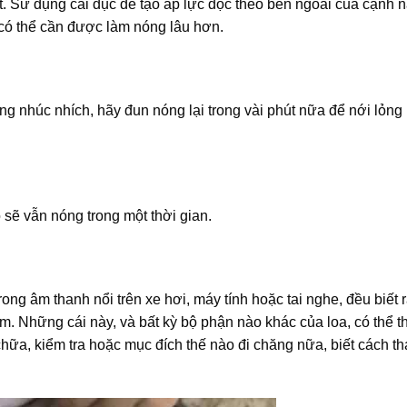
t. Sử dụng cái đục để tạo áp lực dọc theo bên ngoài của cạnh
 có thể cần được làm nóng lâu hơn.
nhúc nhích, hãy đun nóng lại trong vài phút nữa để nới lỏng
sẽ vẫn nóng trong một thời gian.
rong âm thanh nổi trên xe hơi, máy tính hoặc tai nghe, đều biết 
. Những cái này, và bất kỳ bộ phận nào khác của loa, có thể th
ữa, kiểm tra hoặc mục đích thế nào đi chăng nữa, biết cách thá