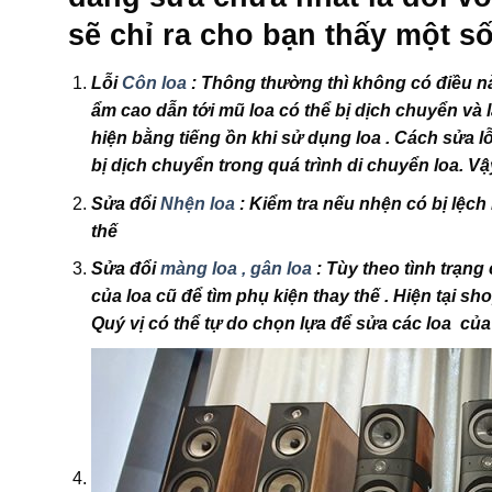
sẽ chỉ ra cho bạn thấy một số
Lỗi
Côn loa
: Thông thường thì không có điều nà
ẩm cao dẫn tới mũ loa có thể bị dịch chuyển và là
hiện bằng tiếng ồn khi sử dụng loa . Cách sửa lỗ
bị dịch chuyển trong quá trình di chuyển loa. 
Sửa đổi
Nhện loa
: Kiểm tra nếu nhện có bị lệch r
thế
Sửa đổi
màng loa , gân loa
: Tùy theo tình trạng
của loa cũ để tìm phụ kiện thay thế . Hiện tại sho
Quý vị có thể tự do chọn lựa để sửa các loa củ