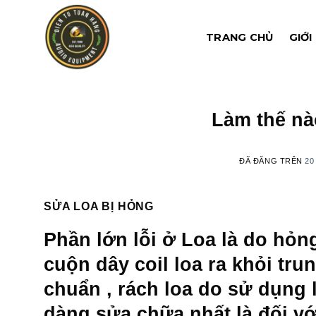
Chuyển
đến
TRANG CHỦ
GIỚI
nội
dung
Làm thế nà
ĐÃ ĐĂNG TRÊN
20
SỬA LOA BỊ HỎNG
Phần lớn lỗi ở Loa là do hỏng
cuộn dây coil loa ra khỏi tru
chuẩn , rách loa do sử dụng 
dàng sửa chữa nhất là đối với 