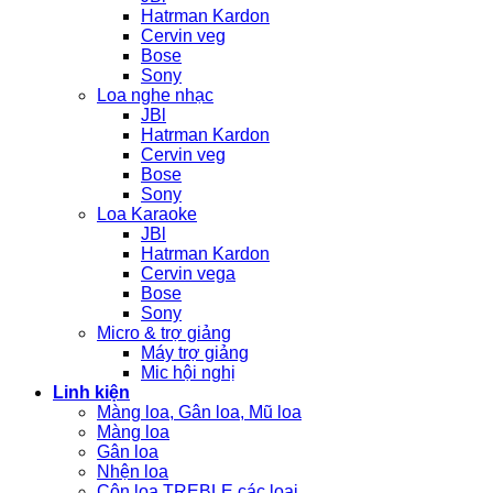
Hatrman Kardon
Cervin veg
Bose
Sony
Loa nghe nhạc
JBl
Hatrman Kardon
Cervin veg
Bose
Sony
Loa Karaoke
JBl
Hatrman Kardon
Cervin vega
Bose
Sony
Micro & trợ giảng
Máy trợ giảng
Mic hội nghị
Linh kiện
Màng loa, Gân loa, Mũ loa
Màng loa
Gân loa
Nhện loa
Côn loa TREBLE các loại