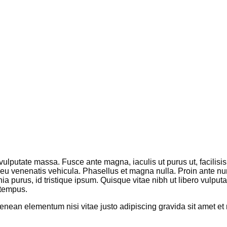
 vulputate massa. Fusce ante magna, iaculis ut purus ut, facilis
eu venenatis vehicula. Phasellus et magna nulla. Proin ante nunc
a purus, id tristique ipsum. Quisque vitae nibh ut libero vulputa
 tempus.
 Aenean elementum nisi vitae justo adipiscing gravida sit amet 