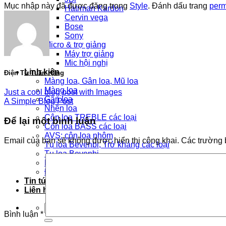
Mục nhập này đã được đăng trong
Style
. Đánh dấu trang
perm
Hatrman Kardon
Cervin vega
Bose
Sony
Micro & trợ giảng
Máy trợ giảng
Mic hội nghị
Linh kiện
Điện Tử Tuấn Hằng
Màng loa, Gân loa, Mũ loa
Màng loa
Just a cool blog post with Images
Gân loa
A Simple Blog Post
Nhện loa
Côn loa TREBLE các loại
Để lại một bình luận
Côn loa BASS các loại
AVS: côn loa nhôm
Email của bạn sẽ không được hiển thị công khai.
Các trường 
Tụ loa Bevenbi, Trở kháng các loại
Tụ loa Bevenbi
Rắc loa, Rắc âm thanh các loại
Điều Khiển Tivi/Điều hoà/Quạt
Tin tức
Liên hệ
Search
Bình luận
*
for: