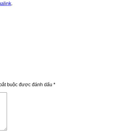
alink
.
bắt buộc được đánh dấu
*