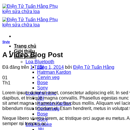
Chuyển
đến
nội
dung
Style
Trang chủ
Giới thiệu
A Video Blog Post
Sản phẩm
Loa Bluetooth
JBl
Đã đăng trên
1 Tháng 1, 2014
bởi
Điện Tử Tuấn Hằng
Hatrman Kardon
Cervin veg
01
Bose
Th1
Sony
Lorem ipsum dolor sit amet, consectetur adipiscing elit. In sed
Loa nghe nhạc
dapibus, et tristique magna convallis. Phasellus egestas nunc 
JBl
sit amet magna sit amet nunc faucibus mollis. Aliquam vel lacini
Hatrman Kardon
bibendum risus tincidunt id. Etiam hendrerit, metus in volutpat
Cervin veg
Bose
Neque libero viverra lorem, ac tristique orci augue eu metus.
Sony
semper mi tempus ac.
Loa Karaoke
JBl