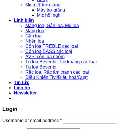
Micro & trợ giảng
Máy trợ giảng
Mic hội nghị
Linh kiện
Màng loa, Gân loa, Mũ loa
Màng loa
Gân loa
Nhện loa
Côn loa TREBLE các loại
Côn loa BASS các loại
AVS: côn loa nhôm
Tụ loa Bevenbi, Trở kháng các loại
Tụ loa Bevenbi
Rắc loa, Rắc âm thanh các loại
Điều Khiển Tivi/Điều hoà/Quạt
Tin tức
Liên hệ
Newsletter
Login
Username or email address
*