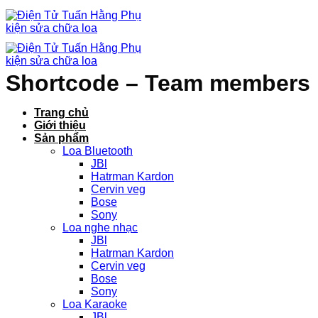
Chuyển
đến
nội
dung
Shortcode – Team members
Trang chủ
Giới thiệu
Sản phẩm
Loa Bluetooth
JBl
Hatrman Kardon
Cervin veg
Bose
Sony
Loa nghe nhạc
JBl
Hatrman Kardon
Cervin veg
Bose
Sony
Loa Karaoke
JBl