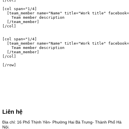
[/col]

[col span="1/4]

  [team_member name="Name" title="Work title" facebook=
    Team member description

  [/team_member]

[/col]

[col span="1/4]

  [team_member name="Name" title="Work title" facebook=
    Team member description

  [/team_member]

[/col]

[/row]

Liên hệ
Địa chỉ: 16 Phố Thịnh Yên- Phường Hai Bà Trưng- Thành Phố Hà
Nội.