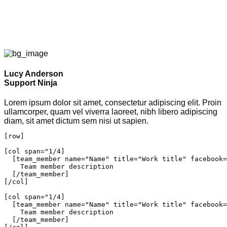
Lucy Anderson
Support Ninja
Lorem ipsum dolor sit amet, consectetur adipiscing elit. Proin
ullamcorper, quam vel viverra laoreet, nibh libero adipiscing
diam, sit amet dictum sem nisi ut sapien.
[row]

[col span="1/4]

  [team_member name="Name" title="Work title" facebook=
    Team member description

  [/team_member]

[/col]

[col span="1/4]

  [team_member name="Name" title="Work title" facebook=
    Team member description

  [/team_member]
