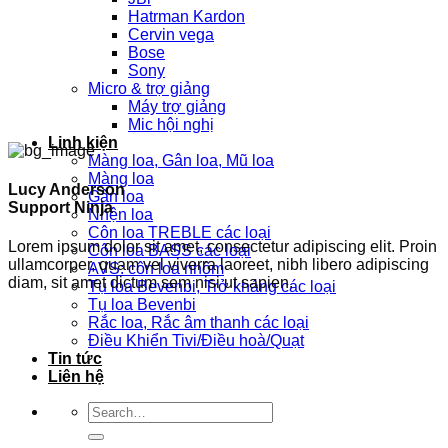
Hatrman Kardon
Cervin vega
Bose
Sony
Micro & trợ giảng
Máy trợ giảng
Mic hội nghị
Linh kiện
Màng loa, Gân loa, Mũ loa
Màng loa
Lucy Anderson
Gân loa
Support Ninja
Nhện loa
Côn loa TREBLE các loại
Lorem ipsum dolor sit amet, consectetur adipiscing elit. Proin
Côn loa BASS các loại
ullamcorper, quam vel viverra laoreet, nibh libero adipiscing
AVS: côn loa nhôm
diam, sit amet dictum sem nisi ut sapien.
Tụ loa Bevenbi, Trở kháng các loại
Tụ loa Bevenbi
Rắc loa, Rắc âm thanh các loại
Điều Khiển Tivi/Điều hoà/Quạt
Tin tức
Liên hệ
Search
for: