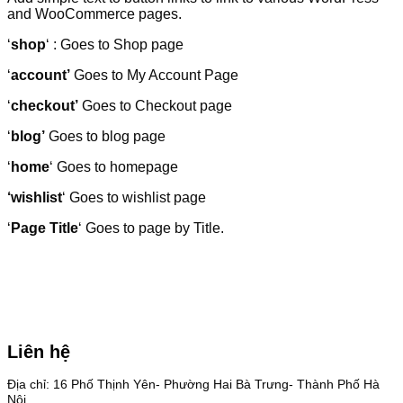
and WooCommerce pages.
‘
shop
‘ : Goes to Shop page
‘
account’
Goes to My Account Page
‘
checkout’
Goes to Checkout page
‘
blog’
Goes to blog page
‘
home
‘ Goes to homepage
‘wishlist
‘ Goes to wishlist page
‘
Page Title
‘ Goes to page by Title.
Liên hệ
Địa chỉ: 16 Phố Thịnh Yên- Phường Hai Bà Trưng- Thành Phố Hà
Nội.