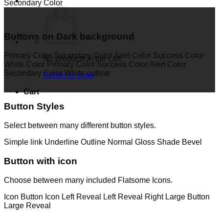
Secondary Color
Buttons on Dark background
Primary Color
Secondary Color
Alert Color
Success Color
No products in the cart.
White Color
Primary Color
Success Color
Alert Color
Secondary Color
White outline
Return to shop
Cart
Button Styles
Select between many different button styles.
Simple link
Underline
Outline
Normal
Gloss
Shade
Bevel
Button with icon
Choose between many included Flatsome Icons.
Icon Button
Icon Left
Reveal Left
Reveal Right
Large Button
Large Reveal