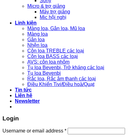
Sony
Micro & trợ giảng
Máy trợ giảng
Mic hội nghị
Linh kiện
Màng loa, Gân loa, Mũ loa
Màng loa
Gân loa
Nhện loa
Côn loa TREBLE các loại
Côn loa BASS các loại
AVS: côn loa nhôm
Tụ loa Bevenbi, Trở kháng các loại
Tụ loa Bevenbi
Rắc loa, Rắc âm thanh các loại
Điều Khiển Tivi/Điều hoà/Quạt
Tin tức
Liên hệ
Newsletter
Login
Username or email address
*