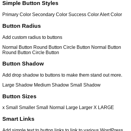
Simple Button Styles
Primary Color
Secondary Color
Success Color
Alert Color
Button Radius
Add custom radius to buttons
Normal Button
Round Button
Circle Button
Normal Button
Round Button
Circle Button
Button Shadow
Add drop shadow to buttons to make them stand out more.
Large Shadow
Medium Shadow
Small Shadow
Button Sizes
x Small
Smaller
Small
Normal
Large
Larger
X LARGE
Smart Links
Add simple text to button links to link to various WordPress