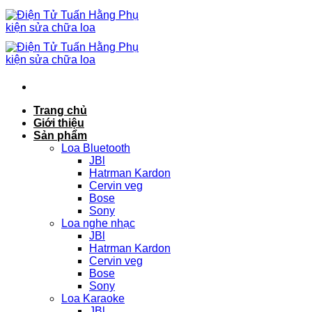
Chuyển
đến
nội
dung
Trang chủ
Giới thiệu
Sản phẩm
Loa Bluetooth
JBl
Hatrman Kardon
Cervin veg
Bose
Sony
Loa nghe nhạc
JBl
Hatrman Kardon
Cervin veg
Bose
Sony
Loa Karaoke
JBl