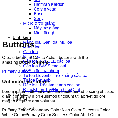
Hatrman Kardon
Cervin vega
Bose
Sony
Micro & trợ giảng
Máy trợ giảng
Mic hội nghị
Linh kiện
Buttons
Màng loa, Gân loa, Mũ loa
Màng loa
Gân loa
Nhện loa
Create beautiful Call to Action buttons with the
Côn loa TREBLE các loại
amazing Button Element
Côn loa BASS các loại
AVS: côn loa nhôm
Primary Button
Tụ loa Bevenbi, Trở kháng các loại
Tụ loa Bevenbi
Unlimited Variations
Rắc loa, Rắc âm thanh các loại
Điều Khiển Tivi/Điều hoà/Quạt
Lorem ipsum dolor sit amet, consectetuer adipiscing elit, sed
Tin tức
diam nonummy nibh euismod tincidunt ut laoreet dolore
Liên hệ
magna aliquam erat volutpat….
Search
Primary Color
Secondary Color
Alert Color
Success Color
for:
White Color
Primary Color
Success Color
Alert Color