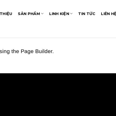
 THIỆU
SẢN PHẨM
LINH KIỆN
TIN TỨC
LIÊN H
ing the Page Builder.