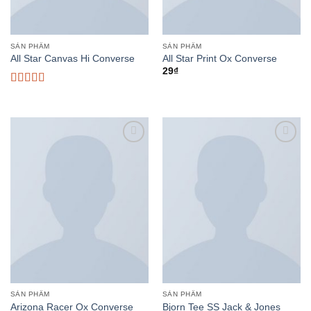
SẢN PHẨM
SẢN PHẨM
All Star Canvas Hi Converse
All Star Print Ox Converse
29
₫
Rated
4.33
out of 5
Add to
Add to
wishlist
wishlist
SẢN PHẨM
SẢN PHẨM
Arizona Racer Ox Converse
Bjorn Tee SS Jack & Jones