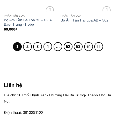
PHÂN TẦN LOA
PHÂN TẦN LOA
Add to
Add to
Bộ Âm Tần Ba Loa YL – 02B-
Bộ Âm Tần Hai Loa AB – 502
wishlist
wishlist
Bas- Trung -Trebp
60.000
₫
1
2
3
4
…
52
53
54
Liên hệ
Địa chỉ: 16 Phố Thịnh Yên- Phường Hai Bà Trưng- Thành Phố Hà
Nội.
Điện thoại: 0913391122