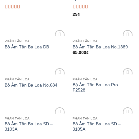
Rated
Rated
29
₫
4.00
out
3.50
out
of 5
of 5
PHÂN TẦN LOA
PHÂN TẦN LOA
Add to
Add to
Bộ Âm Tần Ba Loa DB
Bộ Âm Tần Ba Loa No.1389
wishlist
wishlist
65.000
₫
PHÂN TẦN LOA
PHÂN TẦN LOA
Add to
Add to
Bộ Âm Tần Ba Loa Pro –
Bộ Âm Tần Ba Loa No.684
wishlist
wishlist
F2528
PHÂN TẦN LOA
PHÂN TẦN LOA
Add to
Add to
Bộ Âm Tần Ba Loa SD –
Bộ Âm Tần Ba Loa SD –
wishlist
wishlist
3103A
3105A